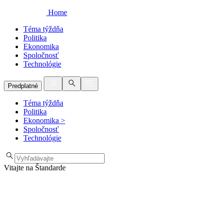
Home
Téma týždňa
Politika
Ekonomika
Spoločnosť
Technológie
Predplatné
Téma týždňa
Politika
Ekonomika
>
Spoločnosť
Technológie
Vitajte na Štandarde