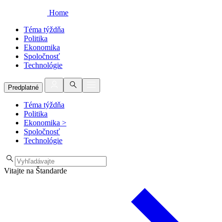
Home
Téma týždňa
Politika
Ekonomika
Spoločnosť
Technológie
Predplatné
Téma týždňa
Politika
Ekonomika
>
Spoločnosť
Technológie
Vitajte na Štandarde