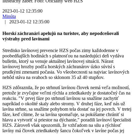
Ilustračný záber. Foto: Oficiálny web HZS
2023-01-12 12:35:00
Minúta
|
2023-01-12 12:35:00
Horskí záchranári apelujú na turistov, aby nepodceňovali
výstrahy pred lavínami
Stredisko lavínovej prevencie HZS počas zimy každodenne v
poobedňajších hodinách s platnosťou na nasledujúci deň vydáva
bulletin, ktorý sa venuje aktuálnej lavínovej situácii. Nárast
lavínovej hrozby podľa horských záchranárov úzko súvisí s
prudkými zmenami počasia. Vo všeobecnosti sa najviac lavínových
nehôd stáva na svahoch so sklonom 35 až 40 stupňov.
HZS zdôraznila, že po strhnutí lavínou človek nemá veľa možností,
pretože je zvyčajne veľmi rýchla a zriedkakedy je dostatočný čas na
reakciu. "V prvej fáze po strhnutí lavínou sa snažíme zachytiť
napríklad o okolité skaly alebo stromy. V druhej fáze, keď nás už
lavína strhne, sa snažíme pohybom tela dostať na jej povrch. V tretej
fáze, keď cítime, že sa lavína spomaľuje, sa pokúšame chrániť si
hlavu a vytvoriť si priestor na dýchanie," poradili lavínoví špecialisti
HZS. Zároveň však upozornili, že vzhľadom na silu a rýchlosť
lavíny má človek zriedkakedy šancu čokoľvek v lavíne počas jej