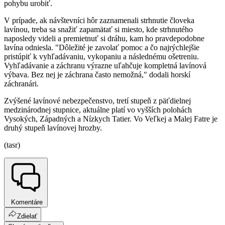
pohybu urobiť.
V prípade, ak návštevníci hôr zaznamenali strhnutie človeka
lavínou, treba sa snažiť zapamätať si miesto, kde strhnutého
naposledy videli a premietnuť si dráhu, kam ho pravdepodobne
lavína odniesla. "Dôležité je zavolať pomoc a čo najrýchlejšie
pristúpiť k vyhľadávaniu, vykopaniu a následnému ošetreniu.
Vyhľadávanie a záchranu výrazne uľahčuje kompletná lavínová
výbava. Bez nej je záchrana často nemožná," dodali horskí
záchranári.
Zvýšené lavínové nebezpečenstvo, tretí stupeň z päťdielnej
medzinárodnej stupnice, aktuálne platí vo vyšších polohách
Vysokých, Západných a Nízkych Tatier. Vo Veľkej a Malej Fatre je
druhý stupeň lavínovej hrozby.
(tasr)
Komentáre
Zdielať