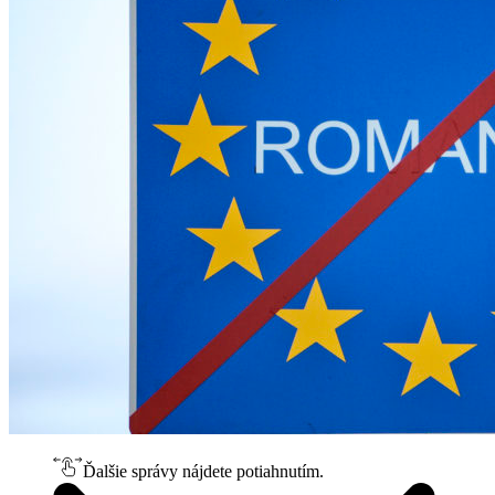
Ďalšie správy nájdete potiahnutím.