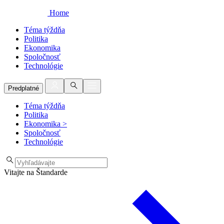
Home
Téma týždňa
Politika
Ekonomika
Spoločnosť
Technológie
Predplatné
Téma týždňa
Politika
Ekonomika
>
Spoločnosť
Technológie
Vitajte na Štandarde