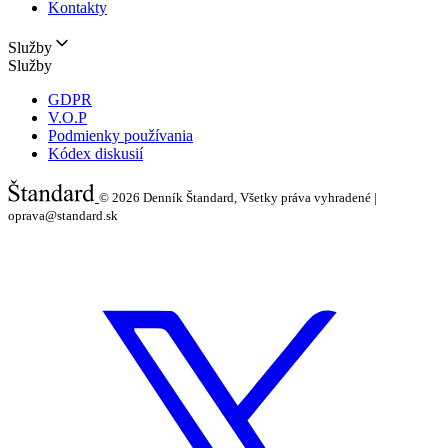
Kontakty
Služby
Služby
GDPR
V.O.P
Podmienky používania
Kódex diskusií
© 2026
Denník Štandard, Všetky práva vyhradené |
oprava@standard.sk