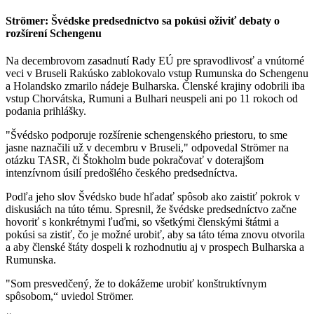
Strömer: Švédske predsedníctvo sa pokúsi oživiť debaty o
rozšírení Schengenu
Na decembrovom zasadnutí Rady EÚ pre spravodlivosť a vnútorné
veci v Bruseli Rakúsko zablokovalo vstup Rumunska do Schengenu
a Holandsko zmarilo nádeje Bulharska. Členské krajiny odobrili iba
vstup Chorvátska, Rumuni a Bulhari neuspeli ani po 11 rokoch od
podania prihlášky.
"Švédsko podporuje rozšírenie schengenského priestoru, to sme
jasne naznačili už v decembru v Bruseli," odpovedal Strömer na
otázku TASR, či Štokholm bude pokračovať v doterajšom
intenzívnom úsilí predošlého českého predsedníctva.
Podľa jeho slov Švédsko bude hľadať spôsob ako zaistiť pokrok v
diskusiách na túto tému. Spresnil, že švédske predsedníctvo začne
hovoriť s konkrétnymi ľuďmi, so všetkými členskými štátmi a
pokúsi sa zistiť, čo je možné urobiť, aby sa táto téma znovu otvorila
a aby členské štáty dospeli k rozhodnutiu aj v prospech Bulharska a
Rumunska.
"Som presvedčený, že to dokážeme urobiť konštruktívnym
spôsobom,“ uviedol Strömer.