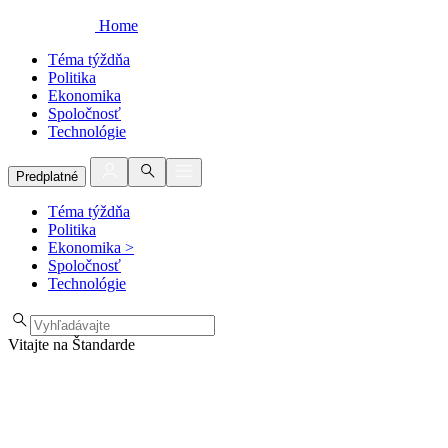
Home
Téma týždňa
Politika
Ekonomika
Spoločnosť
Technológie
Predplatné
Téma týždňa
Politika
Ekonomika
>
Spoločnosť
Technológie
Vitajte na Štandarde