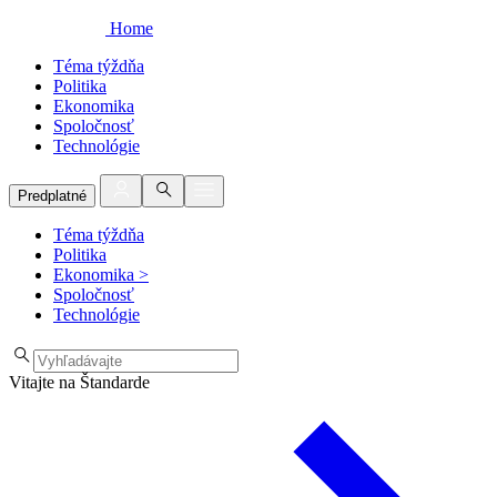
Home
Téma týždňa
Politika
Ekonomika
Spoločnosť
Technológie
Predplatné
Téma týždňa
Politika
Ekonomika
>
Spoločnosť
Technológie
Vitajte na Štandarde