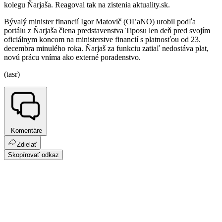
kolegu Ňarjaša. Reagoval tak na zistenia aktuality.sk.
Bývalý minister financií Igor Matovič (OĽaNO) urobil podľa
portálu z Ňarjaša člena predstavenstva Tiposu len deň pred svojím
oficiálnym koncom na ministerstve financií s platnosťou od 23.
decembra minulého roka. Ňarjaš za funkciu zatiaľ nedostáva plat,
novú prácu vníma ako externé poradenstvo.
(tasr)
Komentáre
Zdielať
Skopírovať odkaz