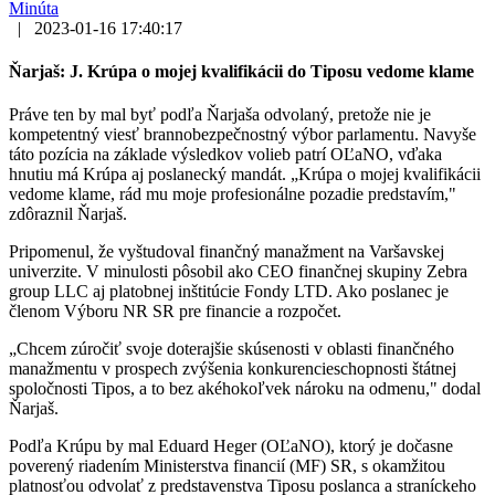
Minúta
|
2023-01-16 17:40:17
Ňarjaš: J. Krúpa o mojej kvalifikácii do Tiposu vedome klame
Práve ten by mal byť podľa Ňarjaša odvolaný, pretože nie je
kompetentný viesť brannobezpečnostný výbor parlamentu. Navyše
táto pozícia na základe výsledkov volieb patrí OĽaNO, vďaka
hnutiu má Krúpa aj poslanecký mandát. „Krúpa o mojej kvalifikácii
vedome klame, rád mu moje profesionálne pozadie predstavím,"
zdôraznil Ňarjaš.
Pripomenul, že vyštudoval finančný manažment na Varšavskej
univerzite. V minulosti pôsobil ako CEO finančnej skupiny Zebra
group LLC aj platobnej inštitúcie Fondy LTD. Ako poslanec je
členom Výboru NR SR pre financie a rozpočet.
„Chcem zúročiť svoje doterajšie skúsenosti v oblasti finančného
manažmentu v prospech zvýšenia konkurencieschopnosti štátnej
spoločnosti Tipos, a to bez akéhokoľvek nároku na odmenu," dodal
Ňarjaš.
Podľa Krúpu by mal Eduard Heger (OĽaNO), ktorý je dočasne
poverený riadením Ministerstva financií (MF) SR, s okamžitou
platnosťou odvolať z predstavenstva Tiposu poslanca a straníckeho