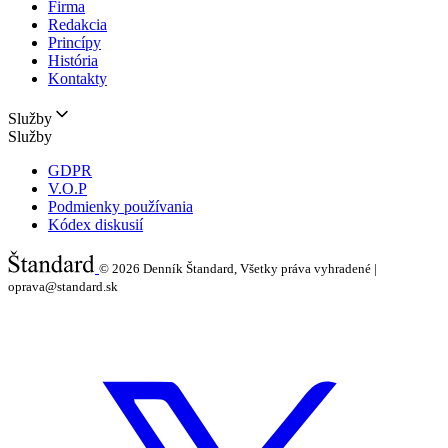
Firma
Redakcia
Princípy
História
Kontakty
Služby
Služby
GDPR
V.O.P
Podmienky používania
Kódex diskusií
© 2026
Denník Štandard, Všetky práva vyhradené |
oprava@standard.sk