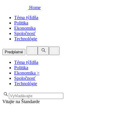
Home
Téma týždňa
Politika
Ekonomika
Spoločnosť
Technológie
Predplatné
Téma týždňa
Politika
Ekonomika
>
Spoločnosť
Technológie
Vitajte na Štandarde