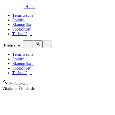
Home
Téma týždňa
Politika
Ekonomika
Spoločnosť
Technológie
Predplatné
Téma týždňa
Politika
Ekonomika
>
Spoločnosť
Technológie
Vitajte na Štandarde