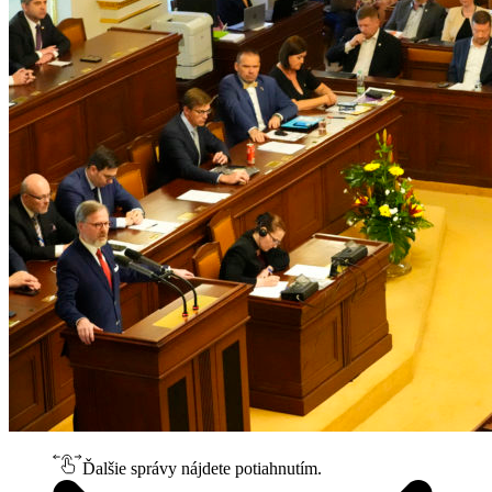
Ďalšie správy nájdete potiahnutím.