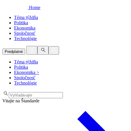
Home
Téma týždňa
Politika
Ekonomika
Spoločnosť
Technológie
Predplatné
Téma týždňa
Politika
Ekonomika
>
Spoločnosť
Technológie
Vitajte na Štandarde