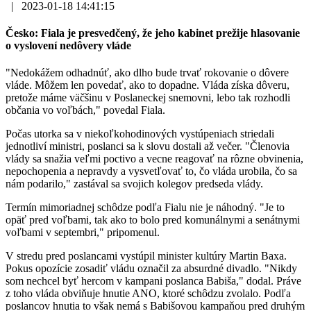
|
2023-01-18 14:41:15
Česko: Fiala je presvedčený, že jeho kabinet prežije hlasovanie
o vyslovení nedôvery vláde
"Nedokážem odhadnúť, ako dlho bude trvať rokovanie o dôvere
vláde. Môžem len povedať, ako to dopadne. Vláda získa dôveru,
pretože máme väčšinu v Poslaneckej snemovni, lebo tak rozhodli
občania vo voľbách," povedal Fiala.
Počas utorka sa v niekoľkohodinových vystúpeniach striedali
jednotliví ministri, poslanci sa k slovu dostali až večer. "Členovia
vlády sa snažia veľmi poctivo a vecne reagovať na rôzne obvinenia,
nepochopenia a nepravdy a vysvetľovať to, čo vláda urobila, čo sa
nám podarilo," zastával sa svojich kolegov predseda vlády.
Termín mimoriadnej schôdze podľa Fialu nie je náhodný. "Je to
opäť pred voľbami, tak ako to bolo pred komunálnymi a senátnymi
voľbami v septembri," pripomenul.
V stredu pred poslancami vystúpil minister kultúry Martin Baxa.
Pokus opozície zosadiť vládu označil za absurdné divadlo. "Nikdy
som nechcel byť hercom v kampani poslanca Babiša," dodal. Práve
z toho vláda obviňuje hnutie ANO, ktoré schôdzu zvolalo. Podľa
poslancov hnutia to však nemá s Babišovou kampaňou pred druhým