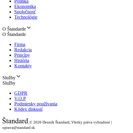
Politika
Ekonomika
Spoločnosť
Technológie
O Štandarde
O Štandarde
Firma
Redakcia
Princípy
História
Kontakty
Služby
Služby
GDPR
V.O.P
Podmienky používania
Kódex diskusií
© 2026
Denník Štandard, Všetky práva vyhradené |
oprava@standard.sk