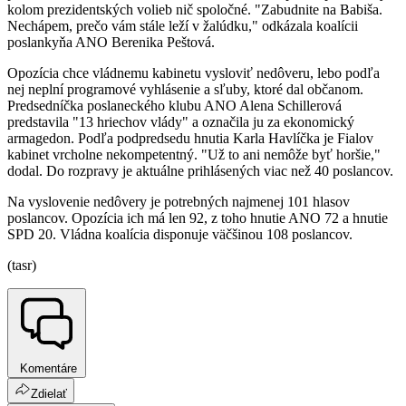
kolom prezidentských volieb nič spoločné. "Zabudnite na Babiša.
Nechápem, prečo vám stále leží v žalúdku," odkázala koalícii
poslankyňa ANO Berenika Peštová.
Opozícia chce vládnemu kabinetu vysloviť nedôveru, lebo podľa
nej neplní programové vyhlásenie a sľuby, ktoré dal občanom.
Predsedníčka poslaneckého klubu ANO Alena Schillerová
predstavila "13 hriechov vlády" a označila ju za ekonomický
armagedon. Podľa podpredsedu hnutia Karla Havlíčka je Fialov
kabinet vrcholne nekompetentný. "Už to ani nemôže byť horšie,"
dodal. Do rozpravy je aktuálne prihlásených viac než 40 poslancov.
Na vyslovenie nedôvery je potrebných najmenej 101 hlasov
poslancov. Opozícia ich má len 92, z toho hnutie ANO 72 a hnutie
SPD 20. Vládna koalícia disponuje väčšinou 108 poslancov.
(tasr)
Komentáre
Zdielať