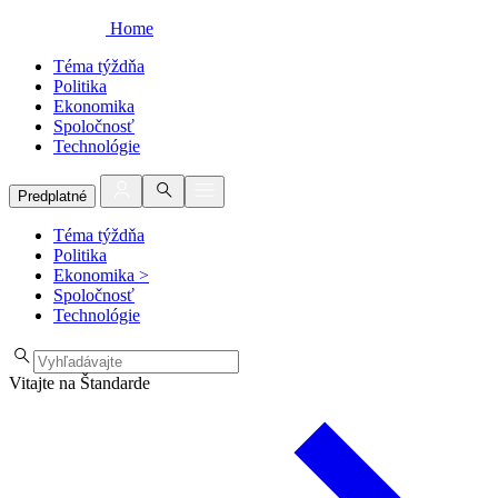
Home
Téma týždňa
Politika
Ekonomika
Spoločnosť
Technológie
Predplatné
Téma týždňa
Politika
Ekonomika
>
Spoločnosť
Technológie
Vitajte na Štandarde