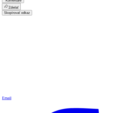
Komentáre
Zdielať
Skopírovať odkaz
Email