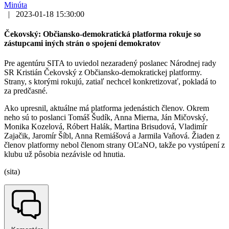
Minúta
|
2023-01-18 15:30:00
Čekovský: Občiansko-demokratická platforma rokuje so
zástupcami iných strán o spojení demokratov
Pre agentúru SITA to uviedol nezaradený poslanec Národnej rady
SR Kristián Čekovský z Občiansko-demokratickej platformy.
Strany, s ktorými rokujú, zatiaľ nechcel konkretizovať, pokladá to
za predčasné.
Ako upresnil, aktuálne má platforma jedenástich členov. Okrem
neho sú to poslanci Tomáš Šudík, Anna Mierna, Ján Mičovský,
Monika Kozelová, Róbert Halák, Martina Brisudová, Vladimír
Zajačik, Jaromír Šíbl, Anna Remiášová a Jarmila Vaňová. Žiaden z
členov platformy nebol členom strany OĽaNO, takže po vystúpení z
klubu už pôsobia nezávisle od hnutia.
(sita)