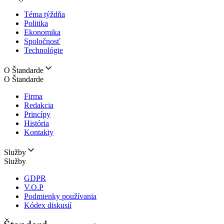
Téma týždňa
Politika
Ekonomika
Spoločnosť
Technológie
O Štandarde
O Štandarde
Firma
Redakcia
Princípy
História
Kontakty
Služby
Služby
GDPR
V.O.P
Podmienky používania
Kódex diskusií