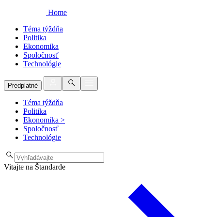
Home
Téma týždňa
Politika
Ekonomika
Spoločnosť
Technológie
Predplatné
Téma týždňa
Politika
Ekonomika
>
Spoločnosť
Technológie
Vitajte na Štandarde