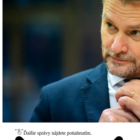
Ďalšie správy nájdete potiahnutím.