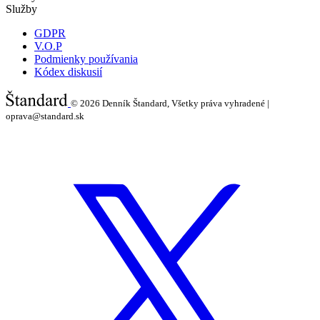
Služby
GDPR
V.O.P
Podmienky používania
Kódex diskusií
© 2026
Denník Štandard, Všetky práva vyhradené |
oprava@standard.sk