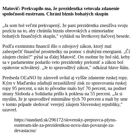
Matovič: Prekvapilo ma, že prezidentka vetovala zdanenie
spoločnosti eustream. Chráni biznis bohatých skupín
„Ja som bol veľmi prekvapený, že pani prezidentka zneužíva svoju
pozíciu na to, aby chránila biznis obrovských a mimoriadne
bohatých finančných skupín," vyhlásil na štvrtkovej tlačovej besede.
Podľa exministra financií išlo o zdrojový zákon, ktorý mal
zabezpečiť finančné prostriedky na pomoc s drahými energiami. „Čí
záujem chráni?" pýtal sa ďalej Matovič. On osobne by bol rád, keby
sa v parlamentne podarilo veto prezidentky prelomiť a zákon bol
opätovne schválený. „Je to spravodlivý zákon," odkázal hlave štátu.
Predseda OĽaNO by zároveň uvítal aj vyššie zdanenie ruskej ropy.
Kým v Maďarsku zdaňujú nezaslúžený zisk zo spravovania ruskej
ropy 95 percent, u nás to pôvodne malo byť 70 percent, na podnet
strany Sloboda a Solidarita prišlo k poklesu na 55 percent. „Ja si
myslím, že je spravodlivé minimálne tých 70 percent a mali by sme
v tomto prípade sledovať verejný záujem Slovenskej republiky,"
uzavrel.
https://standard.sk/296172/slovensky-prepravca-plynu-
eustream-ide-za-prezidentkou-novu-dan-povazuje-za-
devastacnu/