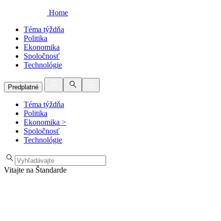
Home
Téma týždňa
Politika
Ekonomika
Spoločnosť
Technológie
Predplatné
Téma týždňa
Politika
Ekonomika
>
Spoločnosť
Technológie
Vitajte na Štandarde