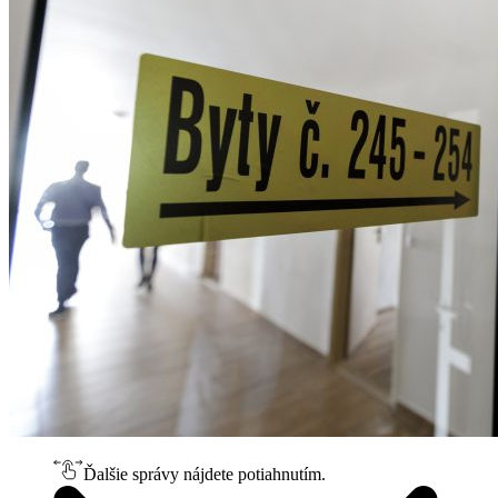
Ďalšie správy nájdete potiahnutím.