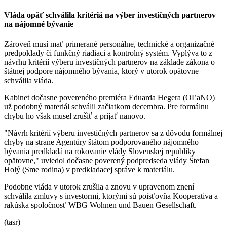
Vláda opäť schválila kritériá na výber investičných partnerov
na nájomné bývanie
Zároveň musí mať primerané personálne, technické a organizačné
predpoklady či funkčný riadiaci a kontrolný systém. Vyplýva to z
návrhu kritérií výberu investičných partnerov na základe zákona o
štátnej podpore nájomného bývania, ktorý v utorok opätovne
schválila vláda.
Kabinet dočasne povereného premiéra Eduarda Hegera (OĽaNO)
už podobný materiál schválil začiatkom decembra. Pre formálnu
chybu ho však musel zrušiť a prijať nanovo.
"Návrh kritérií výberu investičných partnerov sa z dôvodu formálnej
chyby na strane Agentúry štátom podporovaného nájomného
bývania predkladá na rokovanie vlády Slovenskej republiky
opätovne," uviedol dočasne poverený podpredseda vlády Štefan
Holý (Sme rodina) v predkladacej správe k materiálu.
Podobne vláda v utorok zrušila a znovu v upravenom znení
schválila zmluvy s investormi, ktorými sú poisťovňa Kooperativa a
rakúska spoločnosť WBG Wohnen und Bauen Gesellschaft.
(tasr)