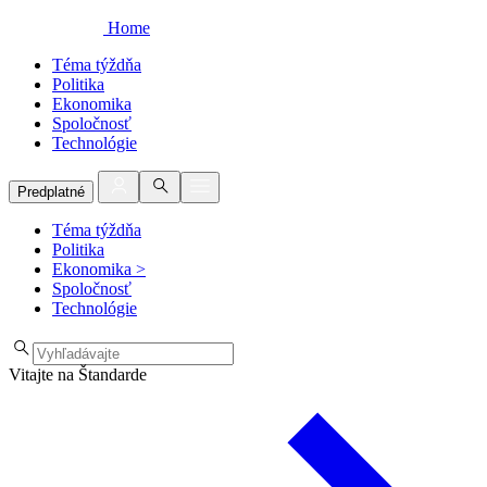
Home
Téma týždňa
Politika
Ekonomika
Spoločnosť
Technológie
Predplatné
Téma týždňa
Politika
Ekonomika
>
Spoločnosť
Technológie
Vitajte na Štandarde