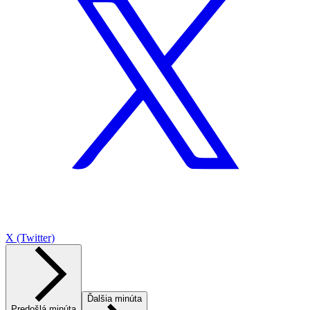
X (Twitter)
Ďalšia minúta
Predošlá minúta