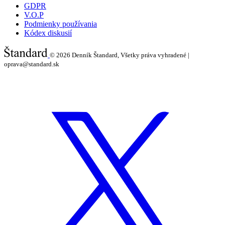
GDPR
V.O.P
Podmienky používania
Kódex diskusií
© 2026
Denník Štandard, Všetky práva vyhradené |
oprava@standard.sk