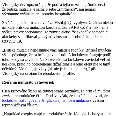
Visolajský tiež upozorňuje, že podľa tejto rozsiahlej štúdie nezistili,
že britská mutácia je sama o sebe „smrtnejšia“, ani nenašli
významne vyššiu mieru potreby hospitalizácií.
Zo štúdie, na ktorú sa odvoláva Visolajský, vyplýva, že ak sa niekto
infikuje britskou mutáciou koronavírusu SARS-CoV-2, tak nemá
vyššiu pravdepodobnosť, že zomrie alebo, že skončí v nemocnici,
ako keby sa infikoval „starým“ vírusom spôsobujúcim ochorenie
COVID-19.
„Britská mutácia nepostihuje viac mladšie ročníky. Britská mutácia
však spôsobuje, že sa infikuje viac ľudí. A lockdown funguje podľa
toho, kedy sa zavedie. Na Slovensku sa lockdown zaviedol veľmi
neskoro, preto ho potrebujeme držať dlhšie a jeho efekt nie je taký
očividný. Ale funguje vždy (ak nie je len na papieri),“ píše
Visolajský na svojom facebookovom profile.
Riešenia namiesto výhovoriek
Člen krízového štábu na druhej strane priznáva, že britská mutácia
zvýšila reprodukčné číslo. Dodáva však, že táto štúdia hovorí, že
lockdown zafungoval v Anglicku aj na novú mutáciu
s vyšším
reprodukčným číslom.
„Napríklad osýpky majú reprodukčné číslo 18, teda 1 chorý nakazí