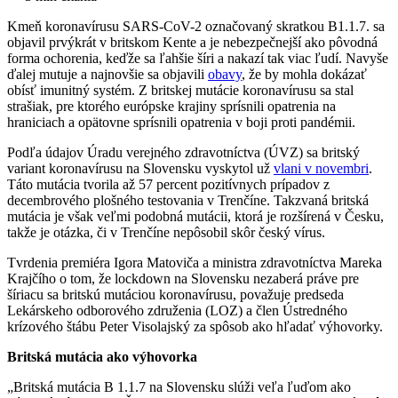
Kmeň koronavírusu SARS-CoV-2 označovaný skratkou B1.1.7. sa
objavil prvýkrát v britskom Kente a je nebezpečnejší ako pôvodná
forma ochorenia, keďže sa ľahšie šíri a nakazí tak viac ľudí. Navyše
ďalej mutuje a najnovšie sa objavili
obavy
, že by mohla dokázať
obísť imunitný systém. Z britskej mutácie koronavírusu sa stal
strašiak, pre ktorého európske krajiny sprísnili opatrenia na
hraniciach a opätovne sprísnili opatrenia v boji proti pandémii.
Podľa údajov Úradu verejného zdravotníctva (ÚVZ) sa britský
variant koronavírusu na Slovensku vyskytol už
vlani v novembri
.
Táto mutácia tvorila až 57 percent pozitívnych prípadov z
decembrového plošného testovania v Trenčíne. Takzvaná britská
mutácia je však veľmi podobná mutácii, ktorá je rozšírená v Česku,
takže je otázka, či v Trenčíne nepôsobil skôr český vírus.
Tvrdenia premiéra Igora Matoviča a ministra zdravotníctva Mareka
Krajčího o tom, že lockdown na Slovensku nezaberá práve pre
šíriacu sa britskú mutáciou koronavírusu, považuje predseda
Lekárskeho odborového združenia (LOZ) a člen Ústredného
krízového štábu Peter Visolajský za spôsob ako hľadať výhovorky.
Britská mutácia ako výhovorka
„Britská mutácia B 1.1.7 na Slovensku slúži veľa ľuďom ako