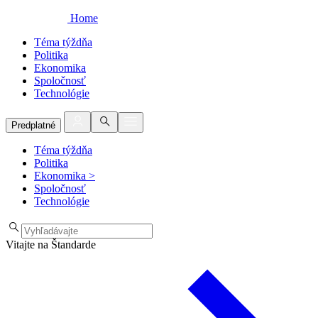
Home
Téma týždňa
Politika
Ekonomika
Spoločnosť
Technológie
Predplatné
Téma týždňa
Politika
Ekonomika
>
Spoločnosť
Technológie
Vitajte na Štandarde