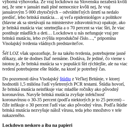
výborná výhovorka. Že vraj lockdown na Slovensku nezaberá kvôli
nej, že sme v januári mali plné nemocnice kvôli nej, že vraj
januárovým 5 000 zbytočných – odvrátiteľných úmrtí sa nedalo
predísť, lebo britská mutácia… aj veľa epidemiológov a politikov
(hlavne ak sa stretávajú na ministerstve zdravotníctva) opakuje, ako
je britská mutácia viac smrtnejšia a o 70 percent sa viac šíri, že viac
postihuje mladších a deti… Lockdown u nás nefunguje vraj pre
britskú mutáciu, lebo zvýšila reprodukčné číslo…,“ pripomína
Visolajský tvrdenia vládnych predstaviteľov.
Šéf LOZ však upozorňuje, že na takéto tvrdenia, potrebujeme jasné
dôkazy, ale tie dodnes žiaľ nemáme. Dodáva, že jediné, čo vieme s
istotou je, že britská mutácia sa v populácii šíri rýchlejšie, ale na viac
tvrdení potrebujeme ešte štúdie, na ktoré je potrebný čas.
Do pozornosti dáva Visolajský
štúdiu
z Veľkej Británie, v ktorej
hodnotili 1,5 milióna ľudí vyšetrených PCR testami. Štúdia hovorí,
že britská mutácia neinfikuje viac mladšie ročníky ako pôvodný
koronavírus. Navyše britská mutácia zvyšuje infekčnosť
koronavírusu o 30-35 percent (podľa niektorých je to 25 percent) –
čiže infikuje o 30 percent ľudí viac ako pôvodný vírus. Podľa štúdie
britská mutácia nezvyšuje nálož vírusu, teda jeho množstvo v tele
nakazeného.
Lockdown neskoro a iba na papieri