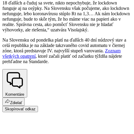
18 ďalších a čuduj sa svete, nikto nepochybuje, že lockdown
funguje aj na osýpky. Na Slovensku však počujeme, ako lockdown
nefunguje, lebo koronavírusu stúplo Rt na 1,3… Ak nám lockdown
nefunguje, bude to skôr tým, že ho máme viac na papieri ako v
realite. Správna cesta, ako pomôcť Slovensku nie je hladať
výhovorky, ale riešenia,“ uzatvára Visolajský.
Na Slovensku od pondelka platí na ďalších 40 dní núdzový stav a
celá republika je na základe takzvaného covid automatu v čiernej
zóne, ktorá predstavuje IV. najvyšší stupeň varovania.
Zoznam
všetkých opatrení
, ktoré začali platiť od začiatku týždňa nájdete
prehľadne na Štandarde.
Komentáre
Zdielať
Skopírovať odkaz