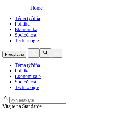
Home
Téma týždňa
Politika
Ekonomika
Spoločnosť
Technológie
Predplatné
Téma týždňa
Politika
Ekonomika
>
Spoločnosť
Technológie
Vitajte na Štandarde