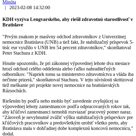
Minúta
|
2023-02-08 14:32:00
KDH vyzýva Lengvarského, aby riešil zdravotnú starostlivosť v
Bratislave
"Prvým znakom je masívny odchod zdravotníkov z Univerzitnej
nemocnice Bratislava (UNB) a tiež fakt, že stabilizačný príspevok 5-
tisíc eur využilo v UNB len 54 percent zdravotníkov," skonštatoval
Peter Stachura z KDH.
Hnutie upozornilo, že pri zákonnej výpovednej lehote dva mesiace
hrozí odchod celého oddelenia alebo ťažko nahraditeľných
odborníkov. "Napriek tomu sa ministerstvo zdravotníctva a vláda iba
nečinne prizerá," skonštatoval Stachura. V tejto súvislosti skritizoval
tiež meškanie pri projekte novej nemocnice na bratislavských
Rázsochách.
Riešením by podľa neho mohlo byť zavedenie zvyšujúcej sa
výpovednej lehoty zamestnancov podľa odpracovaných rokov tak,
aby kľúčoví zamestnanci nemohli rozviazať pracovný pomer naraz.
"Zároveň je nevyhnutné zvážiť výšku stabilizačných príspevkov pre
kľúčových pracovníkov a predovšetkým urobiť všetko preto, aby
Bratislava mala v dohľadnej dobe komplexnú koncovú nemocnicu,"
dodal.