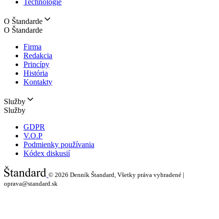
Technológie
O Štandarde
O Štandarde
Firma
Redakcia
Princípy
História
Kontakty
Služby
Služby
GDPR
V.O.P
Podmienky používania
Kódex diskusií
© 2026
Denník Štandard, Všetky práva vyhradené |
oprava@standard.sk