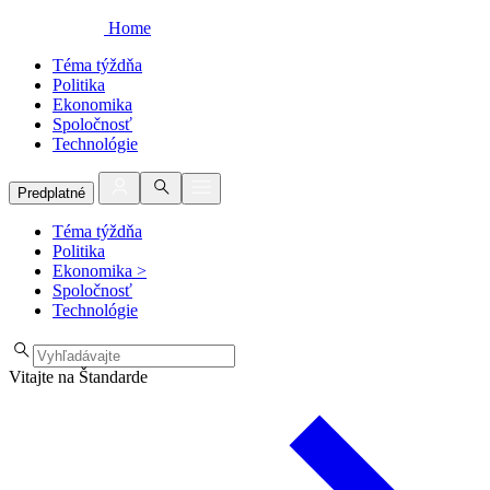
Home
Téma týždňa
Politika
Ekonomika
Spoločnosť
Technológie
Predplatné
Téma týždňa
Politika
Ekonomika
>
Spoločnosť
Technológie
Vitajte na Štandarde