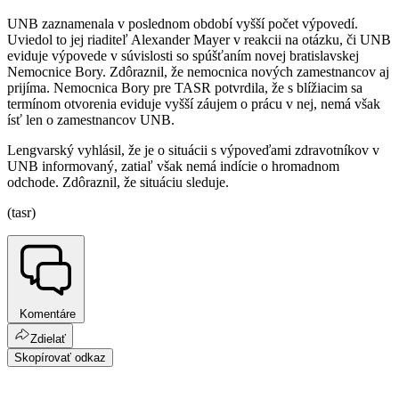
UNB zaznamenala v poslednom období vyšší počet výpovedí.
Uviedol to jej riaditeľ Alexander Mayer v reakcii na otázku, či UNB
eviduje výpovede v súvislosti so spúšťaním novej bratislavskej
Nemocnice Bory. Zdôraznil, že nemocnica nových zamestnancov aj
prijíma. Nemocnica Bory pre TASR potvrdila, že s blížiacim sa
termínom otvorenia eviduje vyšší záujem o prácu v nej, nemá však
ísť len o zamestnancov UNB.
Lengvarský vyhlásil, že je o situácii s výpoveďami zdravotníkov v
UNB informovaný, zatiaľ však nemá indície o hromadnom
odchode. Zdôraznil, že situáciu sleduje.
(tasr)
Komentáre
Zdielať
Skopírovať odkaz