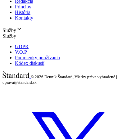
Redakcia
Princípy
História
Kontakty
Služby
Služby
GDPR
V.O.P
Podmienky používania
Kódex diskusií
© 2026
Denník Štandard, Všetky práva vyhradené |
oprava@standard.sk