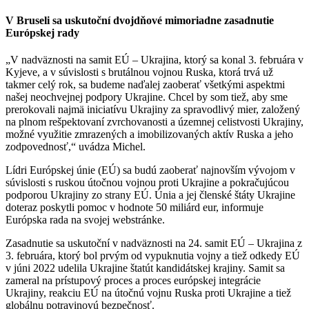
V Bruseli sa uskutoční dvojdňové mimoriadne zasadnutie
Európskej rady
„V nadväznosti na samit EÚ – Ukrajina, ktorý sa konal 3. februára v
Kyjeve, a v súvislosti s brutálnou vojnou Ruska, ktorá trvá už
takmer celý rok, sa budeme naďalej zaoberať všetkými aspektmi
našej neochvejnej podpory Ukrajine. Chcel by som tiež, aby sme
prerokovali najmä iniciatívu Ukrajiny za spravodlivý mier, založený
na plnom rešpektovaní zvrchovanosti a územnej celistvosti Ukrajiny,
možné využitie zmrazených a imobilizovaných aktív Ruska a jeho
zodpovednosť,“ uvádza Michel.
Lídri Európskej únie (EÚ) sa budú zaoberať najnovším vývojom v
súvislosti s ruskou útočnou vojnou proti Ukrajine a pokračujúcou
podporou Ukrajiny zo strany EÚ. Únia a jej členské štáty Ukrajine
doteraz poskytli pomoc v hodnote 50 miliárd eur, informuje
Európska rada na svojej webstránke.
Zasadnutie sa uskutoční v nadväznosti na 24. samit EÚ – Ukrajina z
3. februára, ktorý bol prvým od vypuknutia vojny a tiež odkedy EÚ
v júni 2022 udelila Ukrajine štatút kandidátskej krajiny. Samit sa
zameral na prístupový proces a proces európskej integrácie
Ukrajiny, reakciu EÚ na útočnú vojnu Ruska proti Ukrajine a tiež
globálnu potravinovú bezpečnosť.