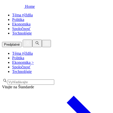
Home
Téma týždňa
Politika
Ekonomika
Spoločnosť
Technológie
Predplatné
Téma týždňa
Politika
Ekonomika
>
Spoločnosť
Technológie
Vitajte na Štandarde