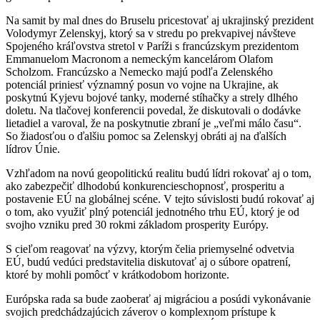
Na samit by mal dnes do Bruselu pricestovať aj ukrajinský prezident
Volodymyr Zelenskyj, ktorý sa v stredu po prekvapivej návšteve
Spojeného kráľovstva stretol v Paríži s francúzskym prezidentom
Emmanuelom Macronom a nemeckým kancelárom Olafom
Scholzom. Francúzsko a Nemecko majú podľa Zelenského
potenciál priniesť významný posun vo vojne na Ukrajine, ak
poskytnú Kyjevu bojové tanky, moderné stíhačky a strely dlhého
doletu. Na tlačovej konferencii povedal, že diskutovali o dodávke
lietadiel a varoval, že na poskytnutie zbraní je „veľmi málo času“.
So žiadosťou o ďalšiu pomoc sa Zelenskyj obráti aj na ďalších
lídrov Únie.
Vzhľadom na novú geopolitickú realitu budú lídri rokovať aj o tom,
ako zabezpečiť dlhodobú konkurencieschopnosť, prosperitu a
postavenie EÚ na globálnej scéne. V tejto súvislosti budú rokovať aj
o tom, ako využiť plný potenciál jednotného trhu EÚ, ktorý je od
svojho vzniku pred 30 rokmi základom prosperity Európy.
S cieľom reagovať na výzvy, ktorým čelia priemyselné odvetvia
EÚ, budú vedúci predstavitelia diskutovať aj o súbore opatrení,
ktoré by mohli pomôcť v krátkodobom horizonte.
Európska rada sa bude zaoberať aj migráciou a posúdi vykonávanie
svojich predchádzajúcich záverov o komplexnom prístupe k