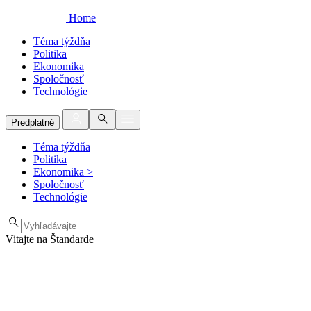
Home
Téma týždňa
Politika
Ekonomika
Spoločnosť
Technológie
Predplatné
Téma týždňa
Politika
Ekonomika
>
Spoločnosť
Technológie
Vitajte na Štandarde