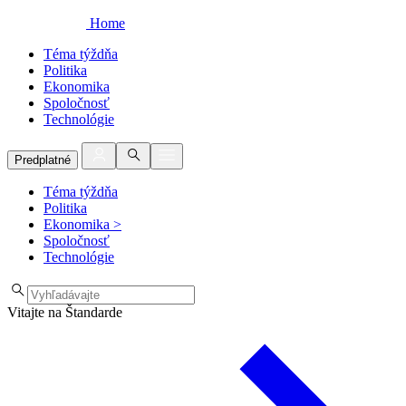
Home
Téma týždňa
Politika
Ekonomika
Spoločnosť
Technológie
Predplatné
Téma týždňa
Politika
Ekonomika
>
Spoločnosť
Technológie
Vitajte na Štandarde