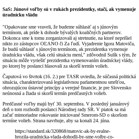
SaS: Júnové voľby sú v rukách prezidentky, stačí, ak vymenuje
úradnícku vládu
"Opakovane sme vraveli, že budeme súhlasiť aj s júnovým
termínom, ak príde k dohode bývalých koaličných partnerov.
Dokonca sme k tomu zorganizovali aj stretnutie, na ktoré neprišiel
nikto zo zástupcov OĽANO či Za ľudí. Vyjadrenie Igora Matoviča,
že budú súhlasiť s júnovým termínom, ak prezidentka vymenuje
úradnícku vládu, však celú situáciu mení," zdôvodnil Sulík s tým, že
situáciu môže vyriešiť prezidentka vymenovaním úradníckej vlády,
po ktorej by poslanci hlasovali za skorší termín volieb.
Čaputová vo štvrtok (16. 2.) pre TASR uviedla, že súčasná politická
situácia, charakterizovaná legislatívnou parlamentnou smršťou,
ohrozujúcou ústavné princípy a verejné financie, je pre Slovensko
neúnosná a žiada si skorší termín predčasných volieb.
Predčasné voľby majú byť 30. septembra. V posledný januárový
deň o tom rozhodli poslanci Národnej rady SR. V piatok sa má
začať mimoriadne rokovanie iniciované Smerom-SD o skoršom
termíne volieb. Strana navrhuje, aby sa konali 24. júna.
https://standard.sk/320868/matovic-ak-by-realne-
hrozila-uradnicka-vlada-dohodli-by-sme-volby-co-