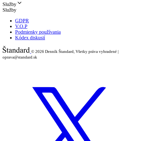
Služby
Služby
GDPR
V.O.P
Podmienky používania
Kódex diskusií
© 2026
Denník Štandard, Všetky práva vyhradené |
oprava@standard.sk