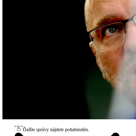
Ďalšie správy nájdete potiahnutím.