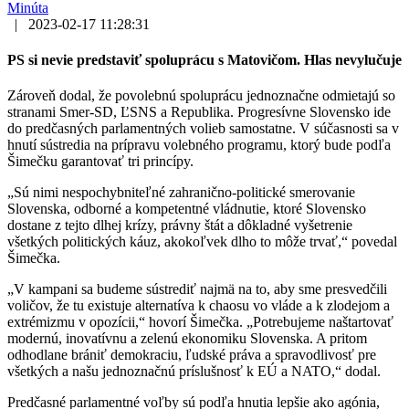
Minúta
|
2023-02-17 11:28:31
PS si nevie predstaviť spoluprácu s Matovičom. Hlas nevylučuje
Zároveň dodal, že povolebnú spoluprácu jednoznačne odmietajú so
stranami Smer-SD, ĽSNS a Republika. Progresívne Slovensko ide
do predčasných parlamentných volieb samostatne. V súčasnosti sa v
hnutí sústredia na prípravu volebného programu, ktorý bude podľa
Šimečku garantovať tri princípy.
„Sú nimi nespochybniteľné zahranično-politické smerovanie
Slovenska, odborné a kompetentné vládnutie, ktoré Slovensko
dostane z tejto dlhej krízy, právny štát a dôkladné vyšetrenie
všetkých politických káuz, akokoľvek dlho to môže trvať,“ povedal
Šimečka.
„V kampani sa budeme sústrediť najmä na to, aby sme presvedčili
voličov, že tu existuje alternatíva k chaosu vo vláde a k zlodejom a
extrémizmu v opozícii,“ hovorí Šimečka. „Potrebujeme naštartovať
modernú, inovatívnu a zelenú ekonomiku Slovenska. A pritom
odhodlane brániť demokraciu, ľudské práva a spravodlivosť pre
všetkých a našu jednoznačnú príslušnosť k EÚ a NATO,“ dodal.
Predčasné parlamentné voľby sú podľa hnutia lepšie ako agónia,