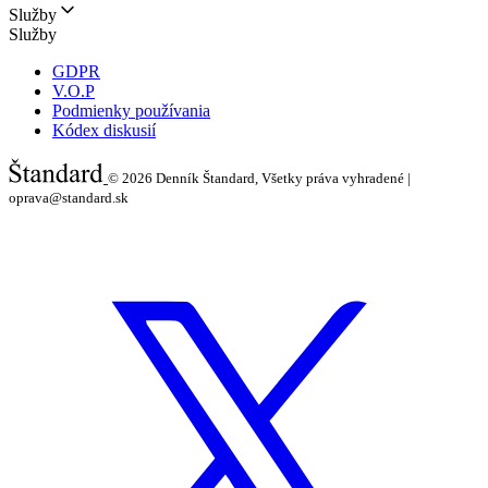
Služby
Služby
GDPR
V.O.P
Podmienky používania
Kódex diskusií
© 2026
Denník Štandard, Všetky práva vyhradené |
oprava@standard.sk