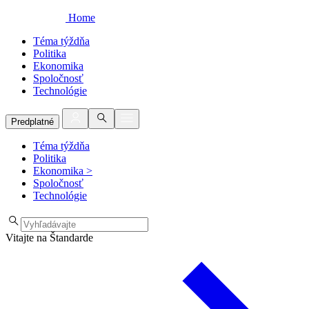
Home
Téma týždňa
Politika
Ekonomika
Spoločnosť
Technológie
Predplatné
Téma týždňa
Politika
Ekonomika
>
Spoločnosť
Technológie
Vitajte na Štandarde