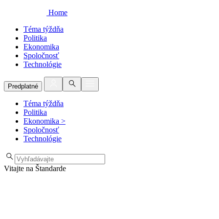
Home
Téma týždňa
Politika
Ekonomika
Spoločnosť
Technológie
Predplatné
Téma týždňa
Politika
Ekonomika
>
Spoločnosť
Technológie
Vitajte na Štandarde