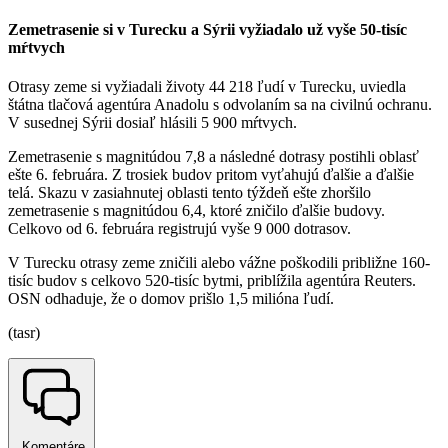
Zemetrasenie si v Turecku a Sýrii vyžiadalo už vyše 50-tisíc
mŕtvych
Otrasy zeme si vyžiadali životy 44 218 ľudí v Turecku, uviedla
štátna tlačová agentúra Anadolu s odvolaním sa na civilnú ochranu.
V susednej Sýrii dosiaľ hlásili 5 900 mŕtvych.
Zemetrasenie s magnitúdou 7,8 a následné dotrasy postihli oblasť
ešte 6. februára. Z trosiek budov pritom vyťahujú ďalšie a ďalšie
telá. Skazu v zasiahnutej oblasti tento týždeň ešte zhoršilo
zemetrasenie s magnitúdou 6,4, ktoré zničilo ďalšie budovy.
Celkovo od 6. februára registrujú vyše 9 000 dotrasov.
V Turecku otrasy zeme zničili alebo vážne poškodili približne 160-
tisíc budov s celkovo 520-tisíc bytmi, priblížila agentúra Reuters.
OSN odhaduje, že o domov prišlo 1,5 milióna ľudí.
(tasr)
Komentáre