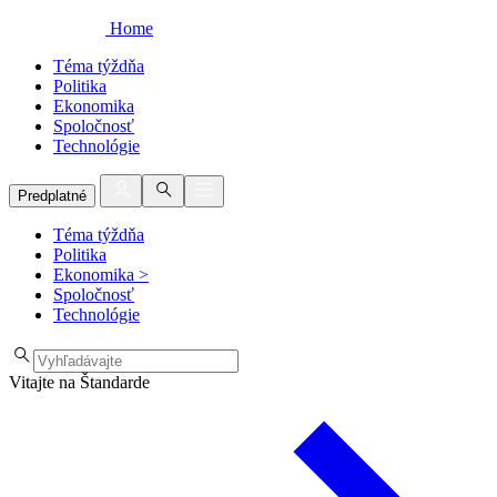
Home
Téma týždňa
Politika
Ekonomika
Spoločnosť
Technológie
Predplatné
Téma týždňa
Politika
Ekonomika
>
Spoločnosť
Technológie
Vitajte na Štandarde