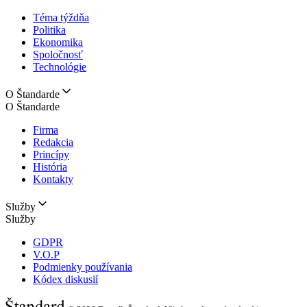
Téma týždňa
Politika
Ekonomika
Spoločnosť
Technológie
O Štandarde
O Štandarde
Firma
Redakcia
Princípy
História
Kontakty
Služby
Služby
GDPR
V.O.P
Podmienky používania
Kódex diskusií