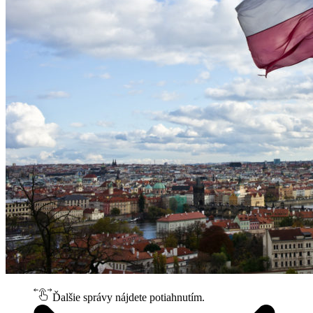
Ďalšie správy nájdete potiahnutím.