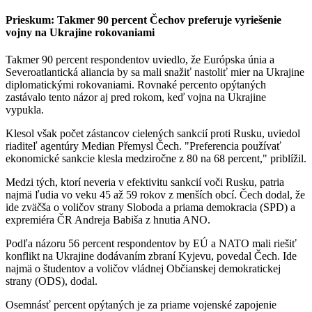
Prieskum: Takmer 90 percent Čechov preferuje vyriešenie
vojny na Ukrajine rokovaniami
Takmer 90 percent respondentov uviedlo, že Európska únia a
Severoatlantická aliancia by sa mali snažiť nastoliť mier na Ukrajine
diplomatickými rokovaniami. Rovnaké percento opýtaných
zastávalo tento názor aj pred rokom, keď vojna na Ukrajine
vypukla.
Klesol však počet zástancov cielených sankcií proti Rusku, uviedol
riaditeľ agentúry Median Přemysl Čech. "Preferencia používať
ekonomické sankcie klesla medziročne z 80 na 68 percent," priblížil.
Medzi tých, ktorí neveria v efektivitu sankcií voči Rusku, patria
najmä ľudia vo veku 45 až 59 rokov z menších obcí. Čech dodal, že
ide zväčša o voličov strany Sloboda a priama demokracia (SPD) a
expremiéra ČR Andreja Babiša z hnutia ANO.
Podľa názoru 56 percent respondentov by EÚ a NATO mali riešiť
konflikt na Ukrajine dodávaním zbraní Kyjevu, povedal Čech. Ide
najmä o študentov a voličov vládnej Občianskej demokratickej
strany (ODS), dodal.
Osemnásť percent opýtaných je za priame vojenské zapojenie