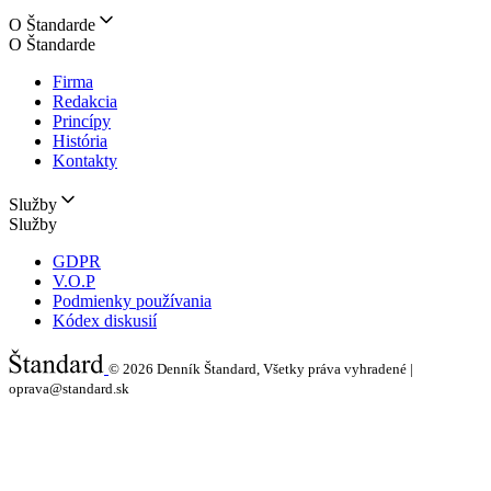
O Štandarde
O Štandarde
Firma
Redakcia
Princípy
História
Kontakty
Služby
Služby
GDPR
V.O.P
Podmienky používania
Kódex diskusií
© 2026
Denník Štandard, Všetky práva vyhradené |
oprava@standard.sk