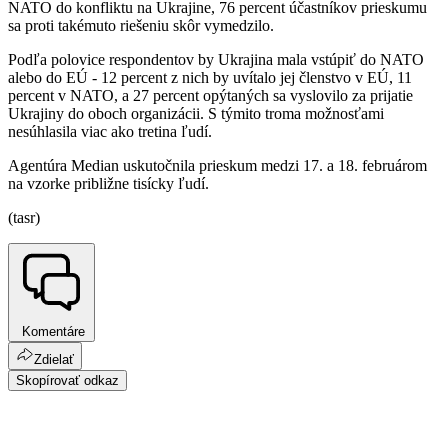
NATO do konfliktu na Ukrajine, 76 percent účastníkov prieskumu
sa proti takémuto riešeniu skôr vymedzilo.
Podľa polovice respondentov by Ukrajina mala vstúpiť do NATO
alebo do EÚ - 12 percent z nich by uvítalo jej členstvo v EÚ, 11
percent v NATO, a 27 percent opýtaných sa vyslovilo za prijatie
Ukrajiny do oboch organizácii. S týmito troma možnosťami
nesúhlasila viac ako tretina ľudí.
Agentúra Median uskutočnila prieskum medzi 17. a 18. februárom
na vzorke približne tisícky ľudí.
(tasr)
Komentáre
Zdielať
Skopírovať odkaz