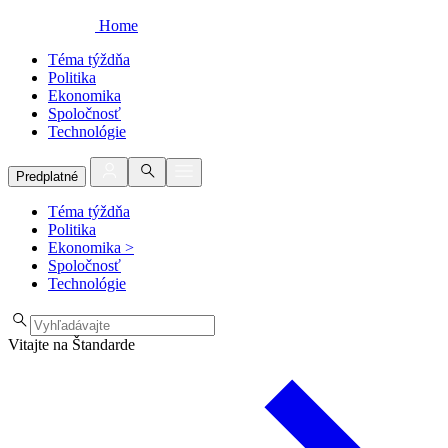
Home
Téma týždňa
Politika
Ekonomika
Spoločnosť
Technológie
Predplatné
Téma týždňa
Politika
Ekonomika
>
Spoločnosť
Technológie
Vitajte na Štandarde