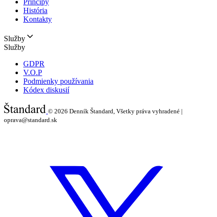
Princípy
História
Kontakty
Služby
Služby
GDPR
V.O.P
Podmienky používania
Kódex diskusií
© 2026
Denník Štandard, Všetky práva vyhradené |
oprava@standard.sk