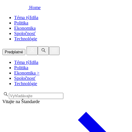
Home
Téma týždňa
Politika
Ekonomika
Spoločnosť
Technológie
Predplatné
Téma týždňa
Politika
Ekonomika
>
Spoločnosť
Technológie
Vitajte na Štandarde