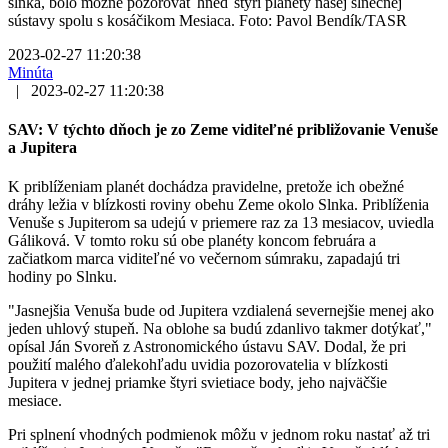
slnka, bolo možné pozorovať hneď štyri planéty našej slnečnej
sústavy spolu s kosáčikom Mesiaca. Foto: Pavol Bendík/TASR
2023-02-27 11:20:38
Minúta
|
2023-02-27 11:20:38
SAV: V týchto dňoch je zo Zeme viditeľné približovanie Venuše
a Jupitera
K priblíženiam planét dochádza pravidelne, pretože ich obežné
dráhy ležia v blízkosti roviny obehu Zeme okolo Slnka. Priblíženia
Venuše s Jupiterom sa udejú v priemere raz za 13 mesiacov, uviedla
Gáliková. V tomto roku sú obe planéty koncom februára a
začiatkom marca viditeľné vo večernom súmraku, zapadajú tri
hodiny po Slnku.
"Jasnejšia Venuša bude od Jupitera vzdialená severnejšie menej ako
jeden uhlový stupeň. Na oblohe sa budú zdanlivo takmer dotýkať,"
opísal Ján Svoreň z Astronomického ústavu SAV. Dodal, že pri
použití malého ďalekohľadu uvidia pozorovatelia v blízkosti
Jupitera v jednej priamke štyri svietiace body, jeho najväčšie
mesiace.
Pri splnení vhodných podmienok môžu v jednom roku nastať až tri