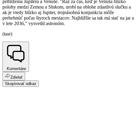
priblíženia Jupitera a Venuše. "Raz za čas, keď je Venuša blízko
polohy medzi Zemou a Slnkom, urobí na oblohe zdanlivú slučku a
ak je vtedy blízko aj Jupiter, trojnásobná konjunkcia môže
prebehnúť počas štyroch mesiacov. Najbližšie sa tak má stať na jar a
v lete 2036," vysvetlil astronóm.
(tasr)
Komentáre
Zdielať
Skopírovať odkaz