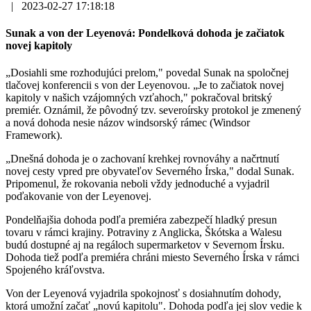
|
2023-02-27 17:18:18
Sunak a von der Leyenová: Pondelková dohoda je začiatok
novej kapitoly
„Dosiahli sme rozhodujúci prelom," povedal Sunak na spoločnej
tlačovej konferencii s von der Leyenovou. „Je to začiatok novej
kapitoly v našich vzájomných vzťahoch," pokračoval britský
premiér. Oznámil, že pôvodný tzv. severoírsky protokol je zmenený
a nová dohoda nesie názov windsorský rámec (Windsor
Framework).
„Dnešná dohoda je o zachovaní krehkej rovnováhy a načrtnutí
novej cesty vpred pre obyvateľov Severného Írska," dodal Sunak.
Pripomenul, že rokovania neboli vždy jednoduché a vyjadril
poďakovanie von der Leyenovej.
Pondelňajšia dohoda podľa premiéra zabezpečí hladký presun
tovaru v rámci krajiny. Potraviny z Anglicka, Škótska a Walesu
budú dostupné aj na regáloch supermarketov v Severnom Írsku.
Dohoda tiež podľa premiéra chráni miesto Severného Írska v rámci
Spojeného kráľovstva.
Von der Leyenová vyjadrila spokojnosť s dosiahnutím dohody,
ktorá umožní začať „novú kapitolu". Dohoda podľa jej slov vedie k