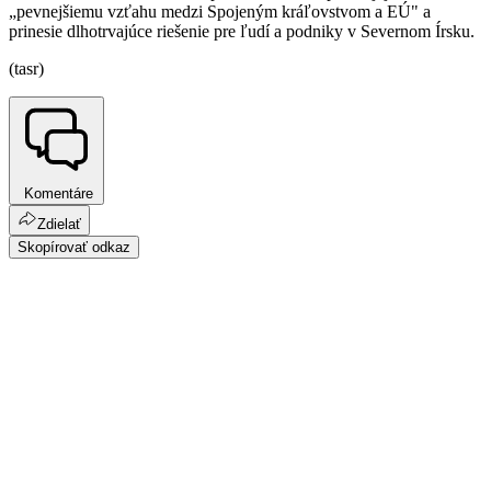
„pevnejšiemu vzťahu medzi Spojeným kráľovstvom
a EÚ" a
prinesie dlhotrvajúce riešenie pre ľudí a podniky v Severnom Írsku.
(tasr)
Komentáre
Zdielať
Skopírovať odkaz