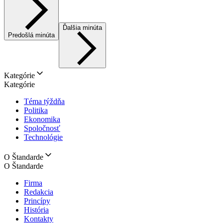
Ďalšia minúta
Predošlá minúta
Kategórie
Kategórie
Téma týždňa
Politika
Ekonomika
Spoločnosť
Technológie
O Štandarde
O Štandarde
Firma
Redakcia
Princípy
História
Kontakty