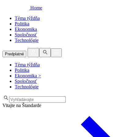
Home
Téma týždňa
Politika
Ekonomika
Spoločnosť
Technológie
Predplatné
Téma týždňa
Politika
Ekonomika
>
Spoločnosť
Technológie
Vitajte na Štandarde