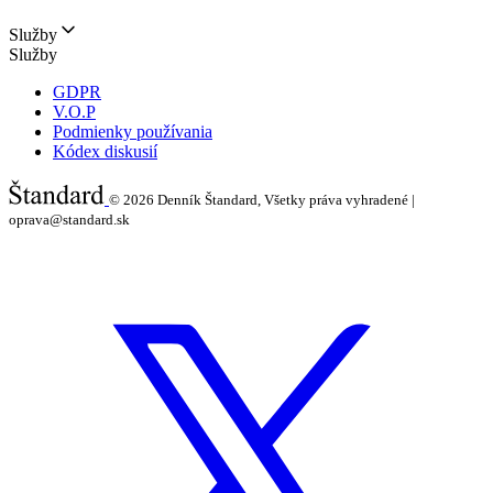
Služby
Služby
GDPR
V.O.P
Podmienky používania
Kódex diskusií
© 2026
Denník Štandard, Všetky práva vyhradené |
oprava@standard.sk