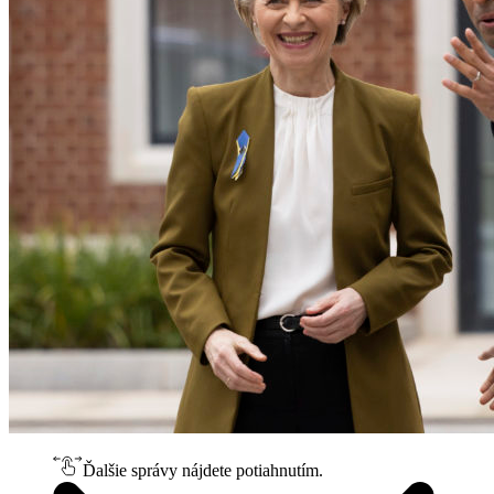
Ďalšie správy nájdete potiahnutím.