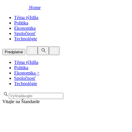
Home
Téma týždňa
Politika
Ekonomika
Spoločnosť
Technológie
Predplatné
Téma týždňa
Politika
Ekonomika
>
Spoločnosť
Technológie
Vitajte na Štandarde