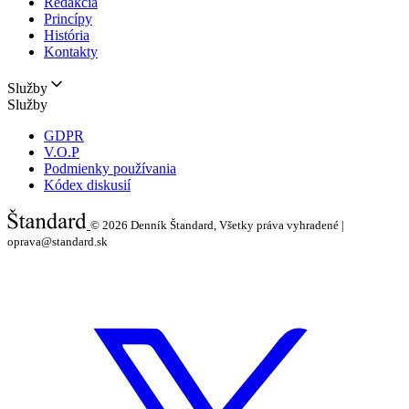
Redakcia
Princípy
História
Kontakty
Služby
Služby
GDPR
V.O.P
Podmienky používania
Kódex diskusií
© 2026
Denník Štandard, Všetky práva vyhradené |
oprava@standard.sk