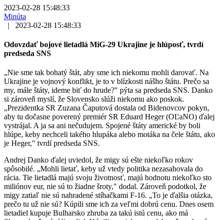
2023-02-28 15:48:33
Minúta
|
2023-02-28 15:48:33
Odovzdať bojové lietadlá MiG-29 Ukrajine je hlúposť, tvrdí
predseda SNS
„Nie sme tak bohatý štát, aby sme ich niekomu mohli darovať. Na
Ukrajine je vojnový konflikt, je to v blízkosti nášho štátu. Prečo sa
my, mále štáty, ideme biť do hrude?" pýta sa predseda SNS. Danko
si zároveň myslí, že Slovensko slúži niekomu ako poskok.
„Prezidentka SR Zuzana Čaputová dostala od Bidenovcov pokyn,
aby tu dočasne poverený premiér SR Eduard Heger (OĽaNO) ďalej
vystrájal. A ja sa ani nečudujem. Spojené štáty americké by boli
hlúpe, keby nechceli takého hlupáka alebo motáka na čele štátu, ako
je Heger," tvrdí predseda SNS.
Andrej Danko ďalej uviedol, že migy sú ešte niekoľko rokov
spôsobilé. „Mohli lietať, keby už vtedy politika nezasahovala do
rácia. Tie lietadlá majú svoju životnosť, majú hodnotu niekoľko sto
miliónov eur, nie sú to žiadne šroty," dodal. Zároveň podotkol, že
migy zatiaľ nie sú nahradené stíhačkami F-16. „To je ďalšia otázka,
prečo tu už nie sú? Kúpili sme ich za veľmi dobrú cenu. Dnes osem
lietadiel kupuje Bulharsko zhruba za takú istú cenu, ako má