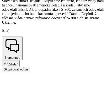
Slovensko štrnásť lietadiel. Kúpili sme ich preto, lebo už vtedy nám
tu chceli nanominovať americké lietadlá a žiadali, aby sme
odovzdali letiská. Ak to dopadne ako s S-300, že sme ich odovzdali,
tak to jednoducho bude katastrofa," povedal Danko. Doplnil, že
súčasná vláda nemala právomoc odovzdať S-300 a ďalšie zbrane
Ukrajine.
(sita)
Komentáre
Zdielať
Skopírovať odkaz