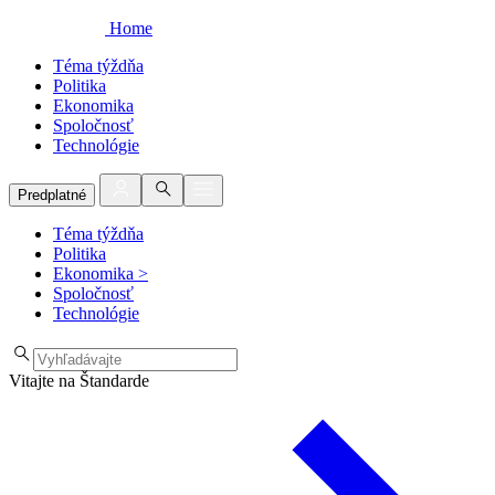
Home
Téma týždňa
Politika
Ekonomika
Spoločnosť
Technológie
Predplatné
Téma týždňa
Politika
Ekonomika
>
Spoločnosť
Technológie
Vitajte na Štandarde