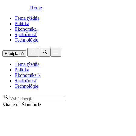
Home
Téma týždňa
Politika
Ekonomika
Spoločnosť
Technológie
Predplatné
Téma týždňa
Politika
Ekonomika
>
Spoločnosť
Technológie
Vitajte na Štandarde