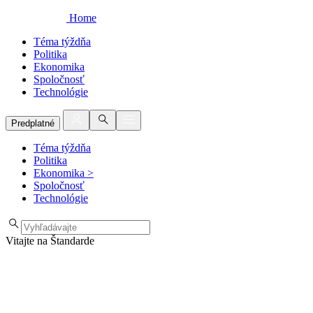
Home
Téma týždňa
Politika
Ekonomika
Spoločnosť
Technológie
Predplatné
Téma týždňa
Politika
Ekonomika
>
Spoločnosť
Technológie
Vitajte na Štandarde