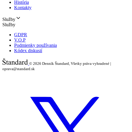
História
Kontakty
Služby
Služby
GDPR
V.O.P
Podmienky používania
Kódex diskusií
© 2026
Denník Štandard, Všetky práva vyhradené |
oprava@standard.sk