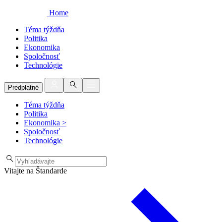
Home
Téma týždňa
Politika
Ekonomika
Spoločnosť
Technológie
Predplatné
Téma týždňa
Politika
Ekonomika
>
Spoločnosť
Technológie
Vitajte na Štandarde