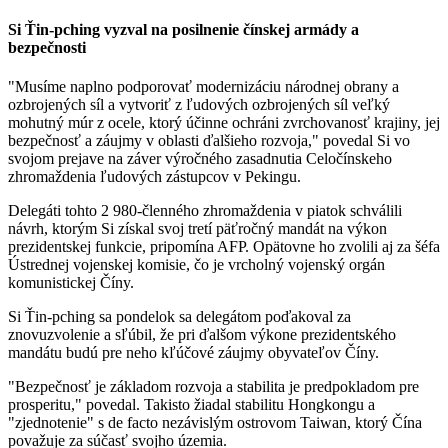
Si Ťin-pching vyzval na posilnenie čínskej armády a
bezpečnosti
"Musíme naplno podporovať modernizáciu národnej obrany a
ozbrojených síl a vytvoriť z ľudových ozbrojených síl veľký
mohutný múr z ocele, ktorý účinne ochráni zvrchovanosť krajiny, jej
bezpečnosť a záujmy v oblasti ďalšieho rozvoja," povedal Si vo
svojom prejave na záver výročného zasadnutia Celočínskeho
zhromaždenia ľudových zástupcov v Pekingu.
Delegáti tohto 2 980-členného zhromaždenia v piatok schválili
návrh, ktorým Si získal svoj tretí päťročný mandát na výkon
prezidentskej funkcie, pripomína AFP. Opätovne ho zvolili aj za šéfa
Ústrednej vojenskej komisie, čo je vrcholný vojenský orgán
komunistickej Číny.
Si Ťin-pching sa pondelok sa delegátom poďakoval za
znovuzvolenie a sľúbil, že pri ďalšom výkone prezidentského
mandátu budú pre neho kľúčové záujmy obyvateľov Číny.
"Bezpečnosť je základom rozvoja a stabilita je predpokladom pre
prosperitu," povedal. Takisto žiadal stabilitu Hongkongu a
"zjednotenie" s de facto nezávislým ostrovom Taiwan, ktorý Čína
považuje za súčasť svojho územia.