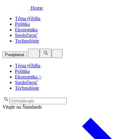
Home
Téma týždňa
Politika
Ekonomika
Spoločnosť
Technológie
Predplatné
Téma týždňa
Politika
Ekonomika
>
Spoločnosť
Technológie
Vitajte na Štandarde