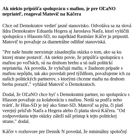
Ak niekto pripúšťa spoluprácu s mafiou, je pre OĽaNO
nepriateľ, reagoval Matovič na Káčera
Chce od Demokratov vedieť jasné stanovisko. Odvoláva sa na slová
lídra Demokratov Eduarda Hegera aj Jaroslava Naďa, ktorí vylúčili
spoluprácu s Hlasom-SD, no napríklad Rastislav Káčer ju pripustil.
Matovič to považuje za diametrálne odlišné stanoviská.
"Pre naše hnutie neexistuje zásadnejšia otázka o tom, ako sa ku
ktorej strane postaviť. Ak niekto povie, že pripúšťa spoluprácu s
mafiou po voľbách, sú na druhom brehu a sú naši politickí
nepriatelia. Ak povedia, že vylučujú mafiu, v žiadnom prípade s
mafiou nepôjdu, tak ako povedali pred týždňom, považujeme ich za
našich politických partnerov, s ktorými chceme mafiu na druhom
brehu poraziť," vyhlásil Matovič o Demokratoch.
Dodal, že OĽaNO chce byť s Demokratmi partner, no spoluprácu s
Hlasom považuje za kolaboráciu s mafiou. Nedá sa podľa neho
tváriť, že Hlas-SD je iný ako Smer-SD. Matovič sa pýta, či platí
verejný prísľub Naďa a Hegera alebo či platia slová Káčera. "Od
zodpovedania tejto otázky záleží náš prístup k tejto politickej
strane," dodal.
Káčer v rozhovore pre Denník N povedal, že minimálny spoločný