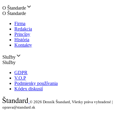
O Štandarde
O Štandarde
Firma
Redakcia
Princípy
História
Kontakty
Služby
Služby
GDPR
V.O.P
Podmienky používania
Kódex diskusií
© 2026
Denník Štandard, Všetky práva vyhradené |
oprava@standard.sk