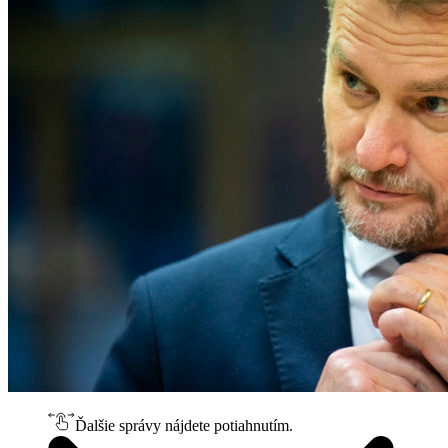
Ďalšie správy nájdete potiahnutím.