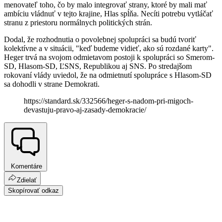
menovateľ toho, čo by malo integrovať strany, ktoré by mali mať
ambíciu vládnuť v tejto krajine, Hlas spĺňa. Necíti potrebu vytláčať
stranu z priestoru normálnych politických strán.
Dodal, že rozhodnutia o povolebnej spolupráci sa budú tvoriť
kolektívne a v situácii, "keď budeme vidieť, ako sú rozdané karty".
Heger trvá na svojom odmietavom postoji k spolupráci so Smerom-
SD, Hlasom-SD, ĽSNS, Republikou aj SNS. Po stredajšom
rokovaní vlády uviedol, že na odmietnutí spolupráce s Hlasom-SD
sa dohodli v strane Demokrati.
https://standard.sk/332566/heger-s-nadom-pri-migoch-
devastuju-pravo-aj-zasady-demokracie/
Komentáre
Zdielať
Skopírovať odkaz