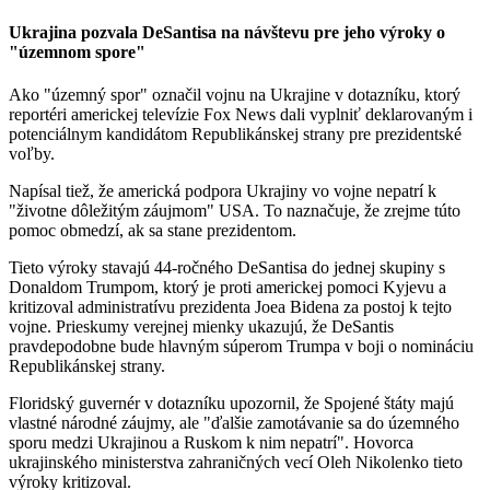
Ukrajina pozvala DeSantisa na návštevu pre jeho výroky o
"územnom spore"
Ako "územný spor" označil vojnu na Ukrajine v dotazníku, ktorý
reportéri americkej televízie Fox News dali vyplniť deklarovaným i
potenciálnym kandidátom Republikánskej strany pre prezidentské
voľby.
Napísal tiež, že americká podpora Ukrajiny vo vojne nepatrí k
"životne dôležitým záujmom" USA. To naznačuje, že zrejme túto
pomoc obmedzí, ak sa stane prezidentom.
Tieto výroky stavajú 44-ročného DeSantisa do jednej skupiny s
Donaldom Trumpom, ktorý je proti americkej pomoci Kyjevu a
kritizoval administratívu prezidenta Joea Bidena za postoj k tejto
vojne. Prieskumy verejnej mienky ukazujú, že DeSantis
pravdepodobne bude hlavným súperom Trumpa v boji o nomináciu
Republikánskej strany.
Floridský guvernér v dotazníku upozornil, že Spojené štáty majú
vlastné národné záujmy, ale "ďalšie zamotávanie sa do územného
sporu medzi Ukrajinou a Ruskom k nim nepatrí". Hovorca
ukrajinského ministerstva zahraničných vecí Oleh Nikolenko tieto
výroky kritizoval.