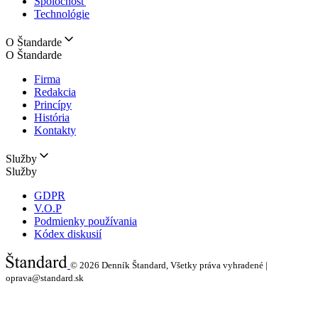
Spoločnosť
Technológie
O Štandarde
O Štandarde
Firma
Redakcia
Princípy
História
Kontakty
Služby
Služby
GDPR
V.O.P
Podmienky používania
Kódex diskusií
© 2026
Denník Štandard, Všetky práva vyhradené |
oprava@standard.sk