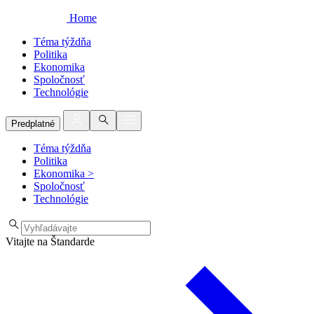
Home
Téma týždňa
Politika
Ekonomika
Spoločnosť
Technológie
Predplatné
Téma týždňa
Politika
Ekonomika
>
Spoločnosť
Technológie
Vitajte na Štandarde