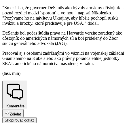
"Sme si istí, že guvernér DeSantis ako bývalý armádny dôstojník …
pozná rozdiel medzi ´sporom´ a vojnou," napísal Nikolenko.
"Pozývame ho na návštevu Ukrajiny, aby hlbšie pochopil ruskú
inváziu a hrozby, ktoré predstavuje pre USA," dodal.
DeSantis bol počas štúdia práva na Harvarde verzite zaradený ako
dôstojník do amerických námorných síl a bol pridelený do Zbor
sudcu generálneho advokáta (JAG).
Pracoval aj s osobami zadržanými vo väznici na vojenskej základni
Guantánamo na Kube alebo ako právny poradca elitnej jednotky
SEAL amerického námorníctva nasadenej v Iraku.
(tasr, min)
Komentáre
Zdielať
Skopírovať odkaz