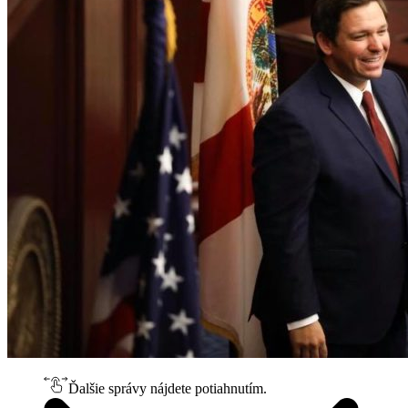
Ďalšie správy nájdete potiahnutím.