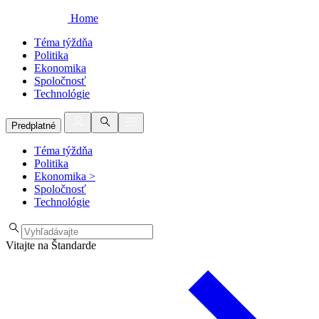
Home
Téma týždňa
Politika
Ekonomika
Spoločnosť
Technológie
Predplatné
Téma týždňa
Politika
Ekonomika
>
Spoločnosť
Technológie
Vitajte na Štandarde