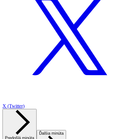
X (Twitter)
Ďalšia minúta
Predošlá minúta