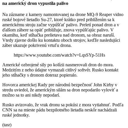
na americký dron vypustila palivo
Na zázname z kamery namontovanej na drone MQ-9 Reaper vidno
ruské bojové lietadlo Su-27, ktoré krátko pred priblížením sa k
americkému stroju začne vypúšťať palivo. Preletí ponad dron a v
ďalšom zábere sa opäť približuje, znova vypúšťajúc palivo. V
okamihu, keď stíhačka prelietava nad dronom, sa obraz naruší.
Vtedy zjavne došlo ku kontaktu oboch strojov, keďže nasledujúci
záber ukazuje pokrivenú vrtuľu drona.
https://www.youtube.com/watch?v=LqsSYp-51Hs
Americké ozbrojené sily po kolízii nasmerovali dron do mora.
Medzitým z neho údajne vymazali citlivý softvér. Rusko kontakt
jeho stíhačky s dronom doteraz popieralo.
Hovorca americkej Rady pre národnú bezpečnosť John Kirby v
stredu uviedol, že americkým silám sa dron nepodarilo vyloviť a
možno sa to ani nikdy nepodarí.
Rusko avizovalo, že vrak dronu sa pokúsi z mora vytiahnuť. Podľa
CNN sa na mieste pádu bezpilotného lietadla neskôr nachádzali
ruské jednotky.
(tasr)