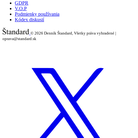
GDPR
V.O.P
Podmienky používania
Kódex diskusií
© 2026
Denník Štandard, Všetky práva vyhradené |
oprava@standard.sk