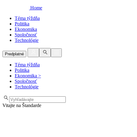
Home
Téma týždňa
Politika
Ekonomika
Spoločnosť
Technológie
Predplatné
Téma týždňa
Politika
Ekonomika
>
Spoločnosť
Technológie
Vitajte na Štandarde