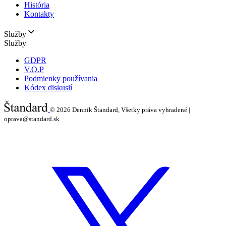
História
Kontakty
Služby
Služby
GDPR
V.O.P
Podmienky používania
Kódex diskusií
© 2026
Denník Štandard, Všetky práva vyhradené |
oprava@standard.sk