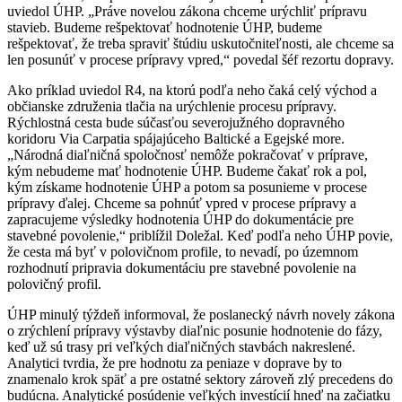
uviedol ÚHP. „Práve novelou zákona chceme urýchliť prípravu
stavieb. Budeme rešpektovať hodnotenie ÚHP, budeme
rešpektovať, že treba spraviť štúdiu uskutočniteľnosti, ale chceme sa
len posunúť v procese prípravy vpred,“ povedal šéf rezortu dopravy.
Ako príklad uviedol R4, na ktorú podľa neho čaká celý východ a
občianske združenia tlačia na urýchlenie procesu prípravy.
Rýchlostná cesta bude súčasťou severojužného dopravného
koridoru Via Carpatia spájajúceho Baltické a Egejské more.
„Národná diaľničná spoločnosť nemôže pokračovať v príprave,
kým nebudeme mať hodnotenie ÚHP. Budeme čakať rok a pol,
kým získame hodnotenie ÚHP a potom sa posunieme v procese
prípravy ďalej. Chceme sa pohnúť vpred v procese prípravy a
zapracujeme výsledky hodnotenia ÚHP do dokumentácie pre
stavebné povolenie,“ priblížil Doležal. Keď podľa neho ÚHP povie,
že cesta má byť v polovičnom profile, to nevadí, po územnom
rozhodnutí pripravia dokumentáciu pre stavebné povolenie na
polovičný profil.
ÚHP minulý týždeň informoval, že poslanecký návrh novely zákona
o zrýchlení prípravy výstavby diaľnic posunie hodnotenie do fázy,
keď už sú trasy pri veľkých diaľničných stavbách nakreslené.
Analytici tvrdia, že pre hodnotu za peniaze v doprave by to
znamenalo krok späť a pre ostatné sektory zároveň zlý precedens do
budúcna. Analytické posúdenie veľkých investícií hneď na začiatku