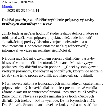
2023-03-23 10:02:44
Minúta
|
2023-03-23 10:02:44
Doležal považuje za dôležité zrýchlenie prípravy výstavby
kľúčových diaľničných úsekov
„ÚHP bude aj naďalej hodnotiť štúdie realizovateľnosti, ktoré sa
robia pred začiatkom prípravy projektu, a tiež bude hodnotiť
aktualizáciu aj pred vyhlásením verejného obstarávania na
dokumentáciu. Hodnotenia budeme naďalej rešpektovať,“
informoval vo videu na sociálnej sieti Doležal.
Národná rada SR má o zrýchlení prípravy diaľničnej výstavby
hlasovať v druhom čítaní v utorok 28. marca. Minister vyzýva
poslancov, aby dôležitú novelu podporili. „Chcel by som vyzvať
všetkých poslancov, koaličných aj opozičných, ktorým ide naozaj o
to, aby sme tento proces urýchlili, aby hlasovali za,“ vyhlásil.
Návrh novely zákona o jednorazových mimoriadnych opatreniach v
príprave niektorých stavieb diaľnic a ciest pre motorové vozidlá a
zákona o katastri nehnuteľností predložil poslanec Miloš Svrček
(Sme rodina). Novela sa podľa ministra týka troch kľúčových
diaľničných úsekov – R4 na východe, D3 na Kysuciach a D1.
Doležal tvrdí, že spomínaná novela je krok vpred a nie späť ako