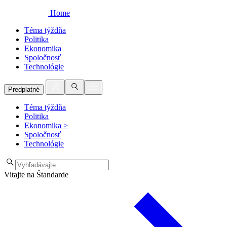
Home
Téma týždňa
Politika
Ekonomika
Spoločnosť
Technológie
Predplatné
Téma týždňa
Politika
Ekonomika
>
Spoločnosť
Technológie
Vitajte na Štandarde