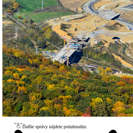
Ďalšie správy nájdete potiahnutím.