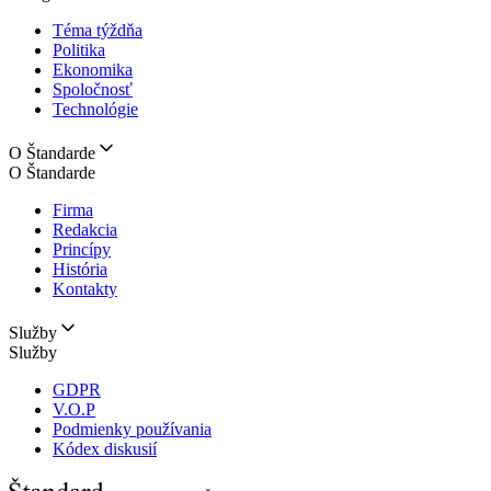
Téma týždňa
Politika
Ekonomika
Spoločnosť
Technológie
O Štandarde
O Štandarde
Firma
Redakcia
Princípy
História
Kontakty
Služby
Služby
GDPR
V.O.P
Podmienky používania
Kódex diskusií