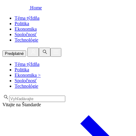
Home
Téma týždňa
Politika
Ekonomika
Spoločnosť
Technológie
Predplatné
Téma týždňa
Politika
Ekonomika
>
Spoločnosť
Technológie
Vitajte na Štandarde