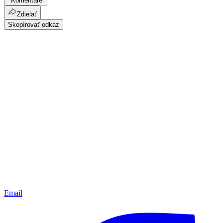
Komentáre
Zdielať
Skopírovať odkaz
Email