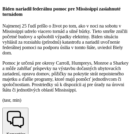
Biden nariadil federálnu pomoc pre Mississippi zasiahnuté
tornádom
Najmenej 25 ľudí prišlo o život po tom, ako v noci na sobotu v
Mississippi udrelo viacero tornád a silné búrky. Tieto smršte zničili
početné budovy a spôsobili výpadky elektriny. Biden situáciu
vyhlásil za rozsiahlu (prírodnú) katastrofu a nariadil uvoľnenie
federálnej pomoci na podporu úsilia v tomto štáte, uviedol Biely
dom.
Pomoc je určená pre okresy Carroll, Humpreys, Monroe a Sharkey
a môže zahŕňať príspevky na výstavbu dočasných ubytovacích
zariadení, opravu domov, pôžičky na pokrytie strát nepoisteného
majetku a ďalšie programy, ktoré majú pomôcť jednotlivcom či
spoločnostiam. Prostriedky sú k dispozícii aj pre úrady na úrovni
štátu či jednotlivých oblastí Mississippi.
(tasr, min)