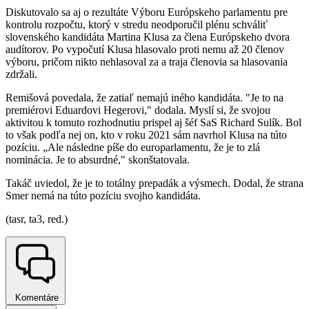
Diskutovalo sa aj o rezultáte Výboru Európskeho parlamentu pre
kontrolu rozpočtu, ktorý v stredu neodporučil plénu schváliť
slovenského kandidáta Martina Klusa za člena Európskeho dvora
audítorov. Po vypočutí Klusa hlasovalo proti nemu až 20 členov
výboru, pričom nikto nehlasoval za a traja členovia sa hlasovania
zdržali.
Remišová povedala, že zatiaľ nemajú iného kandidáta. "Je to na
premiérovi Eduardovi Hegerovi," dodala. Myslí si, že svojou
aktivitou k tomuto rozhodnutiu prispel aj šéf SaS Richard Sulík. Bol
to však podľa nej on, kto v roku 2021 sám navrhol Klusa na túto
pozíciu. „Ale následne píše do europarlamentu, že je to zlá
nominácia. Je to absurdné," skonštatovala.
Takáč uviedol, že je to totálny prepadák a výsmech. Dodal, že strana
Smer nemá na túto pozíciu svojho kandidáta.
(tasr, ta3, red.)
Komentáre