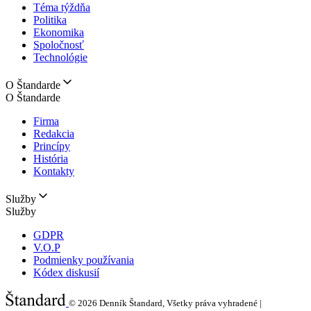
Téma týždňa
Politika
Ekonomika
Spoločnosť
Technológie
O Štandarde
O Štandarde
Firma
Redakcia
Princípy
História
Kontakty
Služby
Služby
GDPR
V.O.P
Podmienky používania
Kódex diskusií
© 2026
Denník Štandard, Všetky práva vyhradené |