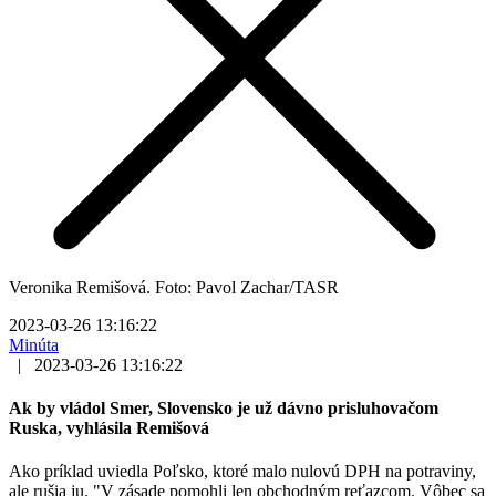
Veronika Remišová. Foto: Pavol Zachar/TASR
2023-03-26 13:16:22
Minúta
|
2023-03-26 13:16:22
Ak by vládol Smer, Slovensko je už dávno prisluhovačom
Ruska, vyhlásila Remišová
Ako príklad uviedla Poľsko, ktoré malo nulovú DPH na potraviny,
ale rušia ju. "V zásade pomohli len obchodným reťazcom. Vôbec sa