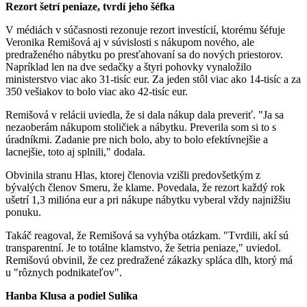
Rezort šetrí peniaze, tvrdí jeho šéfka
V médiách v súčasnosti rezonuje rezort investícií, ktorému šéfuje
Veronika Remišová aj v súvislosti s nákupom nového, ale
predraženého nábytku po presťahovaní sa do nových priestorov.
Napríklad len na dve sedačky a štyri pohovky vynaložilo
ministerstvo viac ako 31-tisíc eur. Za jeden stôl viac ako 14-tisíc a za
350 vešiakov to bolo viac ako 42-tisíc eur.
Remišová v relácii uviedla, že si dala nákup dala preveriť. "Ja sa
nezaoberám nákupom stoličiek a nábytku. Preverila som si to s
úradníkmi. Zadanie pre nich bolo, aby to bolo efektívnejšie a
lacnejšie, toto aj splnili," dodala.
Obvinila stranu Hlas, ktorej členovia vzišli predovšetkým z
bývalých členov Smeru, že klame. Povedala, že rezort každý rok
ušetrí 1,3 milióna eur a pri nákupe nábytku vyberal vždy najnižšiu
ponuku.
Takáč reagoval, že Remišová sa vyhýba otázkam. "Tvrdili, akí sú
transparentní. Je to totálne klamstvo, že šetria peniaze," uviedol.
Remišovú obvinil, že cez predražené zákazky spláca dlh, ktorý má
u "rôznych podnikateľov".
Hanba Klusa a podiel Sulíka