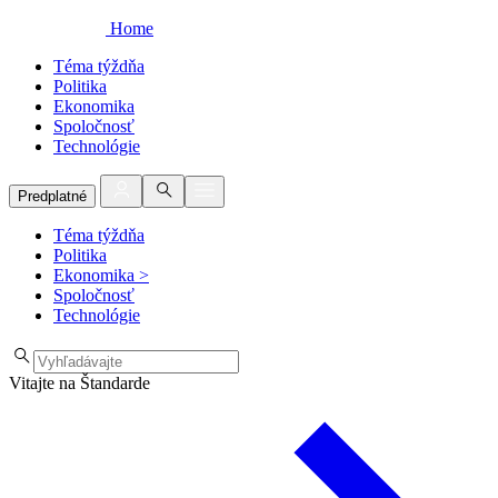
Home
Téma týždňa
Politika
Ekonomika
Spoločnosť
Technológie
Predplatné
Téma týždňa
Politika
Ekonomika
>
Spoločnosť
Technológie
Vitajte na Štandarde