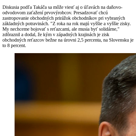
Diskusia podľa Takáča sa môže viesť aj o úľavách na daňovo-
odvodovom zaťažení prvovýrobcov. Presadzovať chcú
zastropovanie obchodných prirážok obchodníkov pri vybraných
základných potravinách. "Z roka na rok majú vyššie a vyššie zisky.
My nechceme bojovať s reťazcami, ale musia byť solidárne,"
zdôraznil a dodal, že kým v západných krajinách je zisk
obchodných reťazcov bežne na úrovni 2,5 percenta, na Slovensku je
to 8 percent.