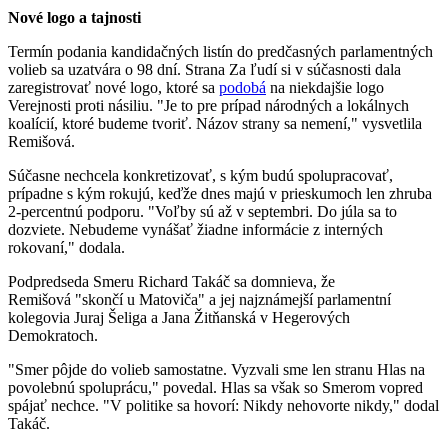
Nové logo a tajnosti
Termín podania kandidačných listín do predčasných parlamentných
volieb sa uzatvára o 98 dní. Strana Za ľudí si v súčasnosti dala
zaregistrovať nové logo, ktoré sa
podobá
na niekdajšie logo
Verejnosti proti násiliu. "Je to pre prípad národných a lokálnych
koalícií, ktoré budeme tvoriť. Názov strany sa nemení," vysvetlila
Remišová.
Súčasne nechcela konkretizovať, s kým budú spolupracovať,
prípadne s kým rokujú, keďže dnes majú v prieskumoch len zhruba
2-percentnú podporu. "Voľby sú až v septembri. Do júla sa to
dozviete. Nebudeme vynášať žiadne informácie z interných
rokovaní," dodala.
Podpredseda Smeru Richard Takáč sa domnieva, že
Remišová "skončí u Matoviča" a jej najznámejší parlamentní
kolegovia Juraj Šeliga a Jana Žitňanská v Hegerových
Demokratoch.
"Smer pôjde do volieb samostatne. Vyzvali sme len stranu Hlas na
povolebnú spoluprácu," povedal. Hlas sa však so Smerom vopred
spájať nechce. "V politike sa hovorí: Nikdy nehovorte nikdy," dodal
Takáč.