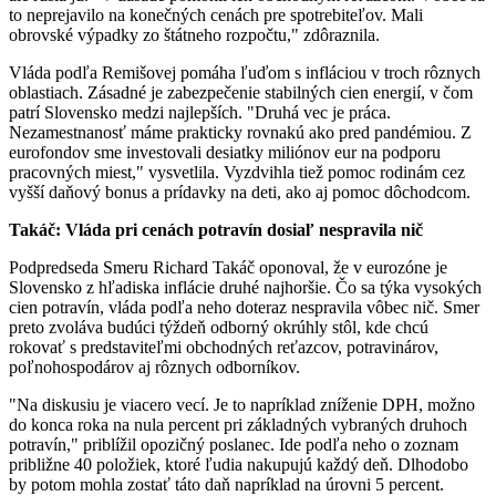
to neprejavilo na konečných cenách pre spotrebiteľov. Mali
obrovské výpadky zo štátneho rozpočtu," zdôraznila.
Vláda podľa Remišovej pomáha ľuďom s infláciou v troch rôznych
oblastiach. Zásadné je zabezpečenie stabilných cien energií, v čom
patrí Slovensko medzi najlepších. "Druhá vec je práca.
Nezamestnanosť máme prakticky rovnakú ako pred pandémiou. Z
eurofondov sme investovali desiatky miliónov eur na podporu
pracovných miest," vysvetlila. Vyzdvihla tiež pomoc rodinám cez
vyšší daňový bonus a prídavky na deti, ako aj pomoc dôchodcom.
Takáč: Vláda pri cenách potravín dosiaľ nespravila nič
Podpredseda Smeru Richard Takáč oponoval, že v eurozóne je
Slovensko z hľadiska inflácie druhé najhoršie. Čo sa týka vysokých
cien potravín, vláda podľa neho doteraz nespravila vôbec nič. Smer
preto zvoláva budúci týždeň odborný okrúhly stôl, kde chcú
rokovať s predstaviteľmi obchodných reťazcov, potravinárov,
poľnohospodárov aj rôznych odborníkov.
"Na diskusiu je viacero vecí. Je to napríklad zníženie DPH, možno
do konca roka na nula percent pri základných vybraných druhoch
potravín," priblížil opozičný poslanec. Ide podľa neho o zoznam
približne 40 položiek, ktoré ľudia nakupujú každý deň. Dlhodobo
by potom mohla zostať táto daň napríklad na úrovni 5 percent.