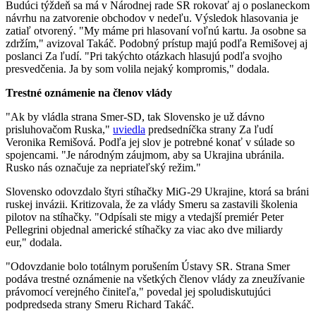
Budúci týždeň sa má v Národnej rade SR rokovať aj o poslaneckom
návrhu na zatvorenie obchodov v nedeľu. Výsledok hlasovania je
zatiaľ otvorený. "My máme pri hlasovaní voľnú kartu. Ja osobne sa
zdržím," avizoval Takáč. Podobný prístup majú podľa Remišovej aj
poslanci Za ľudí. "Pri takýchto otázkach hlasujú podľa svojho
presvedčenia. Ja by som volila nejaký kompromis," dodala.
Trestné oznámenie na členov vlády
"Ak by vládla strana Smer-SD, tak Slovensko je už dávno
prisluhovačom Ruska,"
uviedla
predsedníčka strany Za ľudí
Veronika Remišová. Podľa jej slov je potrebné konať v súlade so
spojencami. "Je národným záujmom, aby sa Ukrajina ubránila.
Rusko nás označuje za nepriateľský režim."
Slovensko odovzdalo štyri stíhačky MiG-29 Ukrajine, ktorá sa bráni
ruskej invázii. Kritizovala, že za vlády Smeru sa zastavili školenia
pilotov na stíhačky. "Odpísali ste migy a vtedajší premiér Peter
Pellegrini objednal americké stíhačky za viac ako dve miliardy
eur," dodala.
"Odovzdanie bolo totálnym porušením Ústavy SR. Strana Smer
podáva trestné oznámenie na všetkých členov vlády za zneužívanie
právomocí verejného činiteľa," povedal jej spoludiskutujúci
podpredseda strany Smeru Richard Takáč.