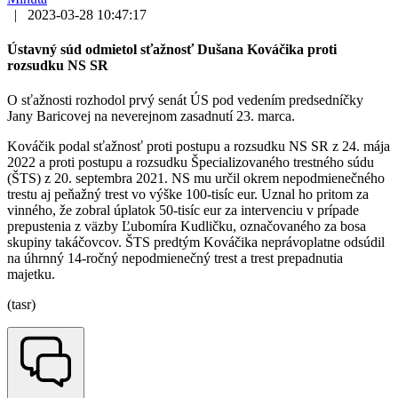
|
2023-03-28 10:47:17
Ústavný súd odmietol sťažnosť Dušana Kováčika proti
rozsudku NS SR
O sťažnosti rozhodol prvý senát ÚS pod vedením predsedníčky
Jany Baricovej na neverejnom zasadnutí 23. marca.
Kováčik podal sťažnosť proti postupu a rozsudku NS SR z 24. mája
2022 a proti postupu a rozsudku Špecializovaného trestného súdu
(ŠTS) z 20. septembra 2021. NS mu určil okrem nepodmienečného
trestu aj peňažný trest vo výške 100-tisíc eur. Uznal ho pritom za
vinného, že zobral úplatok 50-tisíc eur za intervenciu v prípade
prepustenia z väzby Ľubomíra Kudličku, označovaného za bosa
skupiny takáčovcov. ŠTS predtým Kováčika neprávoplatne odsúdil
na úhrnný 14-ročný nepodmienečný trest a trest prepadnutia
majetku.
(tasr)