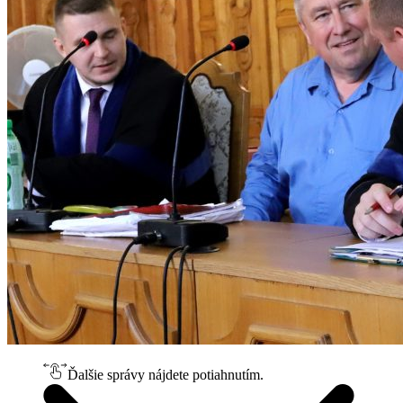
Ďalšie správy nájdete potiahnutím.