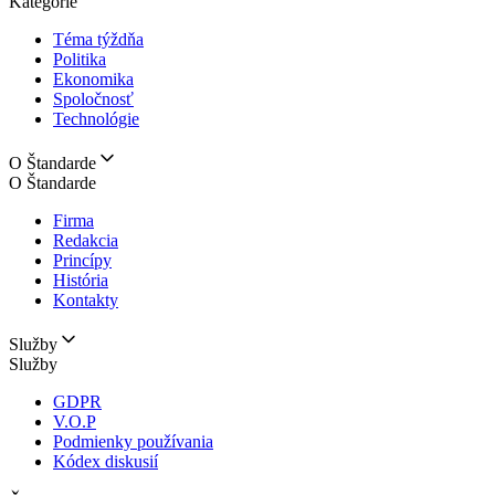
Kategórie
Téma týždňa
Politika
Ekonomika
Spoločnosť
Technológie
O Štandarde
O Štandarde
Firma
Redakcia
Princípy
História
Kontakty
Služby
Služby
GDPR
V.O.P
Podmienky používania
Kódex diskusií