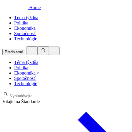
Home
Téma týždňa
Politika
Ekonomika
Spoločnosť
Technológie
Predplatné
Téma týždňa
Politika
Ekonomika
>
Spoločnosť
Technológie
Vitajte na Štandarde