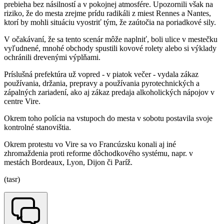
prebieha bez násilností a v pokojnej atmosfére. Upozornili však na
riziko, že do mesta zrejme prídu radikáli z miest Rennes a Nantes,
ktorí by mohli situáciu vyostriť tým, že zaútočia na poriadkové sily.
V očakávaní, že sa tento scenár môže naplniť, boli ulice v mestečku
vyľudnené, mnohé obchody spustili kovové rolety alebo si výklady
ochránili drevenými výplňami.
Príslušná prefektúra už vopred - v piatok večer - vydala zákaz
používania, držania, prepravy a používania pyrotechnických a
zápalných zariadení, ako aj zákaz predaja alkoholických nápojov v
centre Vire.
Okrem toho polícia na vstupoch do mesta v sobotu postavila svoje
kontrolné stanovištia.
Okrem protestu vo Vire sa vo Francúzsku konali aj iné
zhromaždenia proti reforme dôchodkového systému, napr. v
mestách Bordeaux, Lyon, Dijon či Paríž.
(tasr)