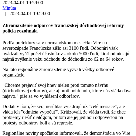
2023-04-01 19:59:00
Minúta
|
2023-04-01 19:59:00
Zhromaždenie odporcov francúzskej dôchodkovej reformy
polícia rozohnala
Podľa prefektúry sa v normandskom mestečku Vire na
severozápade Francúzska zišlo asi 3100 ľudí. Odborári však
uvádzali vyšší počet účastníkov - okolo 5000 ľudí, ktorí odmietajú
najmä zvýšenie veku odchodu do dôchodku zo 62 na 64 rokov.
Na toto regionálne zhromaždenie vyzvali všetky odborové
organizácie.
"Chceme prejaviť svoj hnev nielen proti tomuto návrhu
(dôchodkovej reformy), ale aj proti pohŕdaniu, ktoré nás vláda dáva
najavo," píše sa vo vyhlásení odborárov.
Dodali v ňom, že svoj nesúhlas vyjadrujú už "celé mesiace", ale
vláda ich "odmieta vypočuť". Kritizovali, že vláda tvrdí, že chce
problémy riešiť dialógom, pritom ale jej jedinou odpoveďou na
protesty odborárov boli a sú represie.
Regionálne noviny spočiatku informovali, že demonštrácia vo Vire