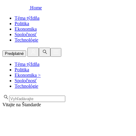
Home
Téma týždňa
Politika
Ekonomika
Spoločnosť
Technológie
Predplatné
Téma týždňa
Politika
Ekonomika
>
Spoločnosť
Technológie
Vitajte na Štandarde