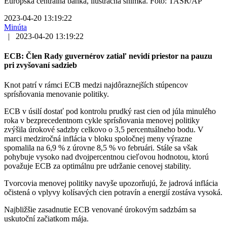
Európska centrálna banka, ilustračná snímka. Foto: TASR/AP
2023-04-20 13:19:22
Minúta
|
2023-04-20 13:19:22
ECB: Člen Rady guvernérov zatiaľ nevidí priestor na pauzu
pri zvyšovaní sadzieb
Knot patrí v rámci ECB medzi najdôraznejších stúpencov
sprísňovania menovanie politiky.
ECB v úsilí dostať pod kontrolu prudký rast cien od júla minulého
roka v bezprecedentnom cykle sprísňovania menovej politiky
zvýšila úrokové sadzby celkovo o 3,5 percentuálneho bodu. V
marci medziročná inflácia v bloku spoločnej meny výrazne
spomalila na 6,9 % z úrovne 8,5 % vo februári. Stále sa však
pohybuje vysoko nad dvojpercentnou cieľovou hodnotou, ktorú
považuje ECB za optimálnu pre udržanie cenovej stability.
Tvorcovia menovej politiky navyše upozorňujú, že jadrová inflácia
očistená o vplyvy kolísavých cien potravín a energií zostáva vysoká.
Najbližšie zasadnutie ECB venované úrokovým sadzbám sa
uskutoční začiatkom mája.