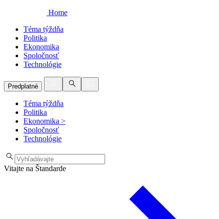
Home
Téma týždňa
Politika
Ekonomika
Spoločnosť
Technológie
Predplatné
Téma týždňa
Politika
Ekonomika
>
Spoločnosť
Technológie
Vitajte na Štandarde