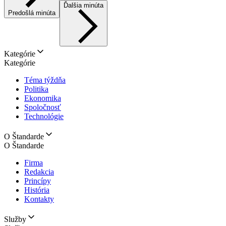
Ďalšia minúta
Predošlá minúta
Kategórie
Kategórie
Téma týždňa
Politika
Ekonomika
Spoločnosť
Technológie
O Štandarde
O Štandarde
Firma
Redakcia
Princípy
História
Kontakty
Služby