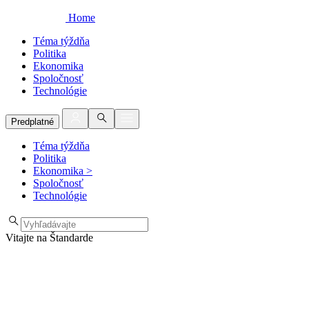
Home
Téma týždňa
Politika
Ekonomika
Spoločnosť
Technológie
Predplatné
Téma týždňa
Politika
Ekonomika
>
Spoločnosť
Technológie
Vitajte na Štandarde