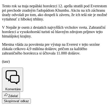
Tento rok sa traja nepálski horolezci 12. apríla stratili pod Everestom
pri prechode zradným ľadopádom Khumbu. Akciu na ich záchranu
úrady odvolali po tom, ako dospeli k záveru, že ich telá nie je možné
vytiahnuť z hlbokej trhliny.
V Nepále je osem z desiatich najvyšších vrcholov sveta. Zahraniční
horolezci a vysokohorskí turisti sú hlavným zdrojom príjmov tejto
himalájskej krajiny.
Miestna vláda za povolenia pre výstup na Everest v tejto sezóne
získala celkovo 4,9 milióna dolárov, pričom za každého
zahraničného horolezca si účtovala 11.000 dolárov.
(tasr)
Komentáre
Zdielať
Skopírovať odkaz