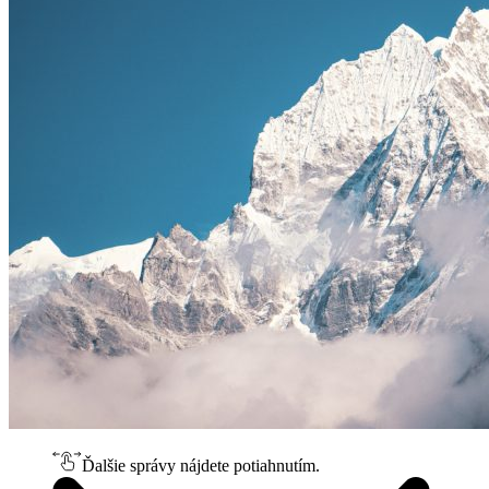
Ďalšie správy nájdete potiahnutím.