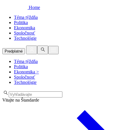
Home
Téma týždňa
Politika
Ekonomika
Spoločnosť
Technológie
Predplatné
Téma týždňa
Politika
Ekonomika
>
Spoločnosť
Technológie
Vitajte na Štandarde