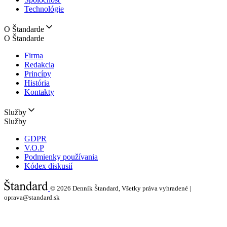
Technológie
O Štandarde
O Štandarde
Firma
Redakcia
Princípy
História
Kontakty
Služby
Služby
GDPR
V.O.P
Podmienky používania
Kódex diskusií
© 2026
Denník Štandard, Všetky práva vyhradené |
oprava@standard.sk