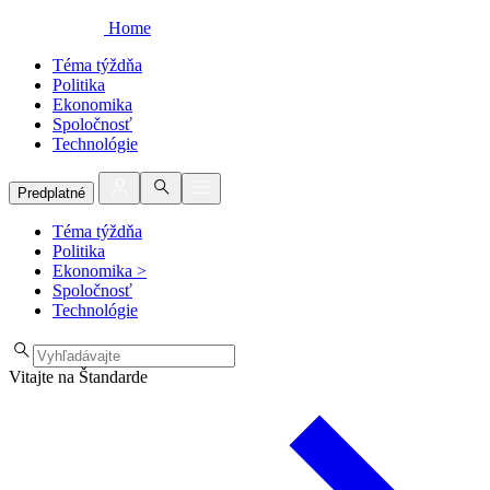
Home
Téma týždňa
Politika
Ekonomika
Spoločnosť
Technológie
Predplatné
Téma týždňa
Politika
Ekonomika
>
Spoločnosť
Technológie
Vitajte na Štandarde