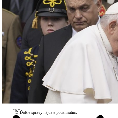
Ďalšie správy nájdete potiahnutím.