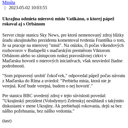
Minúta
|
2023-05-02 10:03:55
Ukrajina odmieta mierovú misiu Vatikánu, o ktorej pápež
rokoval aj s Orbánom
Server cituje stanicu Sky News, pre ktorú nemenovaný zdroj blízky
úradu ukrajinského prezidenta komentoval tvrdenia Františka o tom,
že sa pracuje na mierovej "misii". Na otázku, či počas víkendových
rozhovorov v Budapešti s maďarským premiérom Viktorom
Orbánom alebo so zástupcom ruskej pravoslávnej cirkvi v
Maďarsku hovoril o mierových iniciatívach, však neuviedol žiadne
podrobnosti.
"Som pripravený urobiť čokoľvek," odpovedal pápež počas návratu
z Maďarska do Ríma a uviedol: "Prebieha misia, ktorá nie je
verejná. Keď bude verejná, budem o nej hovoriť."
Pre stanicu BBC uvedený zdroj v tejto súvislosti povedal:
"Ukrajinský prezident (Volodymyr) Zelenskyj nesúhlasil s takýmito
diskusiami v mene Ukrajiny. Ak prebiehajú rokovania, dejú sa bez
nášho požehnania, bez nášho vedomia."
(tasr)