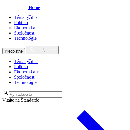
Home
Téma týždňa
Politika
Ekonomika
Spoločnosť
Technológie
Predplatné
Téma týždňa
Politika
Ekonomika
>
Spoločnosť
Technológie
Vitajte na Štandarde