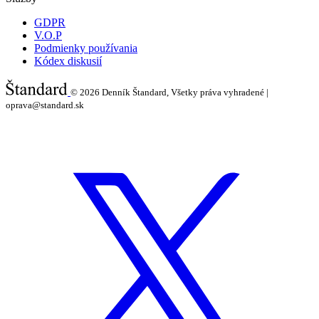
GDPR
V.O.P
Podmienky používania
Kódex diskusií
© 2026
Denník Štandard, Všetky práva vyhradené |
oprava@standard.sk