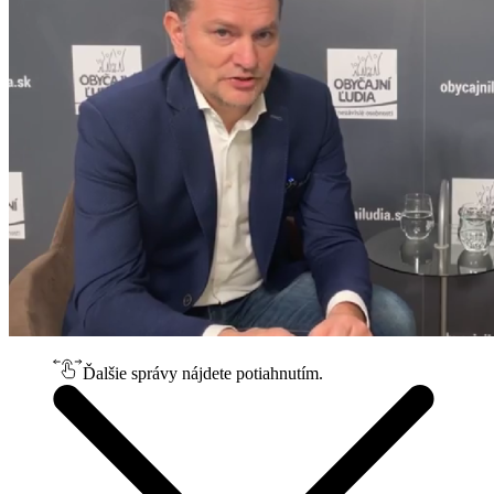
Ďalšie správy nájdete potiahnutím.