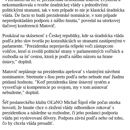
nekomunikovala o tvorbe úradníckej vlády s jednotlivými
politickými stranami, tak v tom prípade to nie je klasická úradnícka
vláda. De facto to budú prezidentské nominácie, v tom prípade
nepredpokladám podporu z nášho hnutia," povedal na utorkovej
tlačovej konferencii Matovič.
Poukázal na skúsenosť z Českej republiky, kde sa úradnícka vláda
podľa jeho slov tvorila po konzultáciách so stranami zastúpenými v
parlamente. "Prezidentka neprejavila rešpekt voči zástupcom
voličov, ktorí si zvolili politické strany v parlamentných voľbách a
rozhodla sa ísť cestou, ktorá je podľa nášho názoru na hrane
ústavy," doplnil.
Matovič neplánuje na prezidentku apelovať s vlastnými návrhmi
nominantov. Stretnutie s ňou preto podľa neho nebude mať žiadnu
pridanú hodnotu. "Keď prezidentka láme ústavný systém a
vysvetľuje si kompetencie po svojom, my v tom asistovať
nebudeme," doplnil.
Šéf poslaneckého klubu OĽaNO Michal Šipoš ešte počas utorka
hovoril, že hnutie chce o zložení vlády odborníkov rokovať s
prezidentkou a následne sa rozhodne, či jeho poslanci podporia
vládu pri vyslovovaní dôvery. Podpora závisí podľa neho od toho,
čo by chcela vláda presadiť.