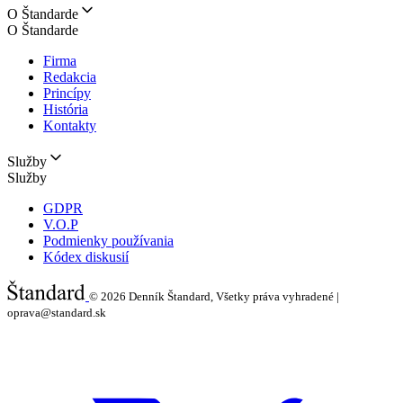
O Štandarde
O Štandarde
Firma
Redakcia
Princípy
História
Kontakty
Služby
Služby
GDPR
V.O.P
Podmienky používania
Kódex diskusií
© 2026
Denník Štandard, Všetky práva vyhradené |
oprava@standard.sk