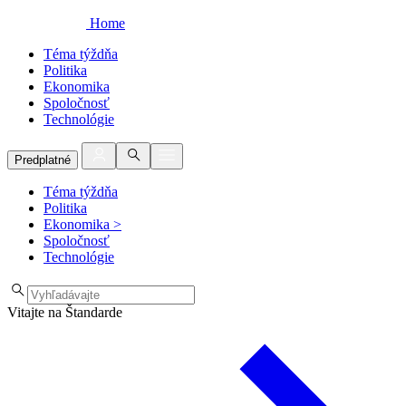
Home
Téma týždňa
Politika
Ekonomika
Spoločnosť
Technológie
Predplatné
Téma týždňa
Politika
Ekonomika
>
Spoločnosť
Technológie
Vitajte na Štandarde