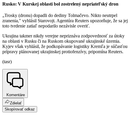
Rusko: V Kurskej oblasti bol zostrelený nepriateľský dron
„Trosky (dronu) dopadli do dediny Tolmačevo. Nikto neutrpel
zranenia," vyhlásil Starovojt. Agentúra Reuters upozorňuje, že sa jej
toto tvrdenie zatiaľ nepodarilo nezávisle overiť.
Ukrajina takmer nikdy verejne nepriznáva zodpovednosť za útoky
na oblasti v Rusku či na Ruskom okupované ukrajinské územia.
Kyjev však vyhlásil, že podkopávanie logistiky Kremľa je súčasťou
prípravy plánovanej ukrajinskej protiofenzívy, pripomína Reuters.
(tasr)
Komentáre
Zdielať
Skopírovať odkaz