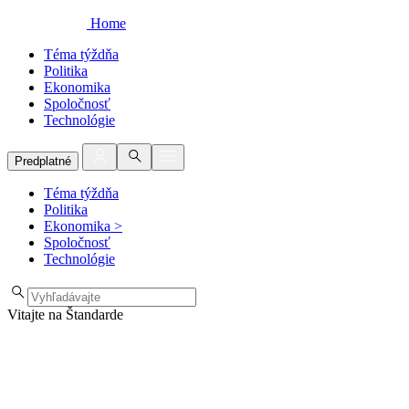
Home
Téma týždňa
Politika
Ekonomika
Spoločnosť
Technológie
Predplatné
Téma týždňa
Politika
Ekonomika
>
Spoločnosť
Technológie
Vitajte na Štandarde