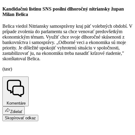
Kandidačnú listinu SNS posilní dlhoročný nitriansky župan
Milan Belica
Belica viedol Nitriansky samosprávny kraj päť volebných období. V
prípade zvolenia do parlamentu sa chce venovať predovšetkým
ekonomickým témam. Využiť chce svoje dlhoročné skúsenosti z
bankovníctva i samosprávy. „Odborné veci a ekonomika sú moje
priority. Je dôležité upokojiť vyhrotenú situáciu v spoločnosti,
zastabilizovať ju, na ekonomiku treba nasadiť krízové riadenie,"
skonštatoval Belica.
(tasr)
Komentáre
Zdielať
Skopírovať odkaz