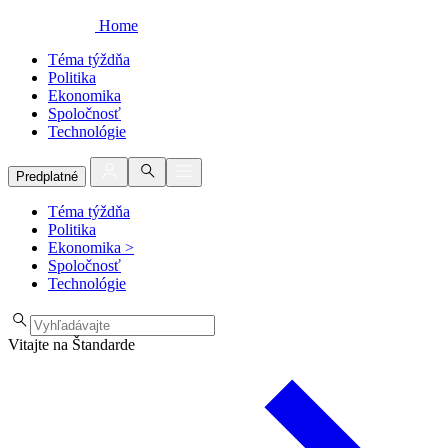
Home
Téma týždňa
Politika
Ekonomika
Spoločnosť
Technológie
Predplatné
Téma týždňa
Politika
Ekonomika
>
Spoločnosť
Technológie
Vitajte na Štandarde