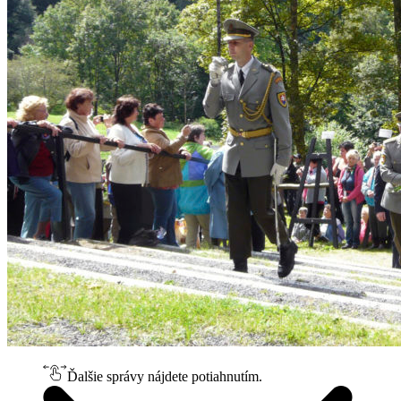
Ďalšie správy nájdete potiahnutím.