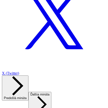
X (Twitter)
Ďalšia minúta
Predošlá minúta