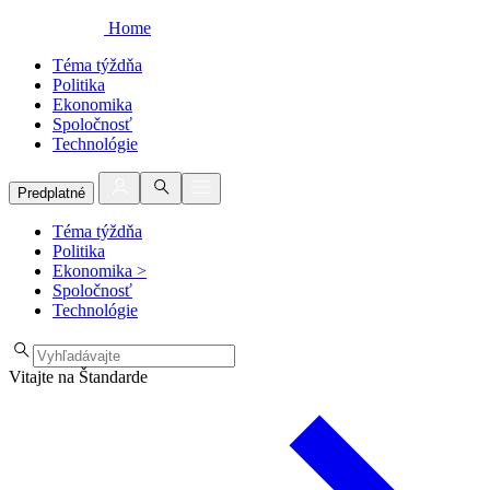
Home
Téma týždňa
Politika
Ekonomika
Spoločnosť
Technológie
Predplatné
Téma týždňa
Politika
Ekonomika
>
Spoločnosť
Technológie
Vitajte na Štandarde