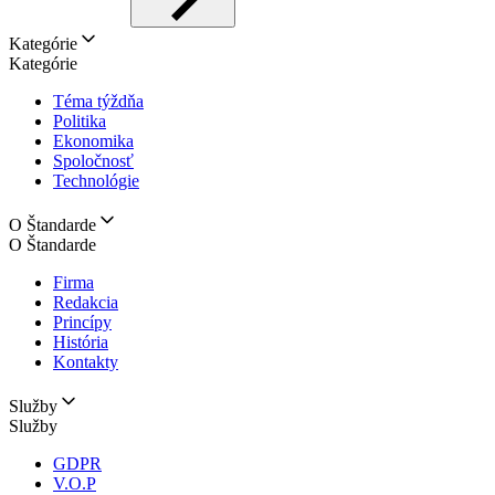
Kategórie
Kategórie
Téma týždňa
Politika
Ekonomika
Spoločnosť
Technológie
O Štandarde
O Štandarde
Firma
Redakcia
Princípy
História
Kontakty
Služby
Služby
GDPR
V.O.P