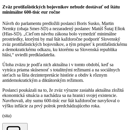
Zväz protifašistických bojovníkov nebude dostávať od štátu
minimálne 600-tisíc eur ročne
Návrh do parlamentu predložili poslanci Boris Susko, Martin
Nemky (obaja Smer-SD) a nezaradený poslanec Matúš Šutaj Eštok
(Hlas-SD). „Cieľom návrhu zákona bolo vymedziť minimálne
prostriedky, ktorými by mal štát každoročne podporiť Slovenský
zväz protifašistických bojovníkov, a tým prispieť k protifašistickému
a demokratickému odkazu, ku ktorému sa Slovenská republika
hlási,“ uviedli predkladatelia.
Úloha zväzu je podľa nich aktuálna i v tomto období, keď sa
vytráca priama skúsenosť s totalitnými režimami a na sociálnych
sieťach sa šíria dezinterpretácie histórie a obdiv k rôznym
antidemokratickým a diktátorským režimom.
Poslanci poukázali na to, že zväz výrazne zasiahla aktuálna zložitá
ekonomická situácia a nachádza sa na hranici svojej existencie.
Navrhovali, aby sumu 600-tisíc eur štát každoročne navyšoval o
výšku inflácie za prvý polrok predchádzajúceho roka.
(sita)