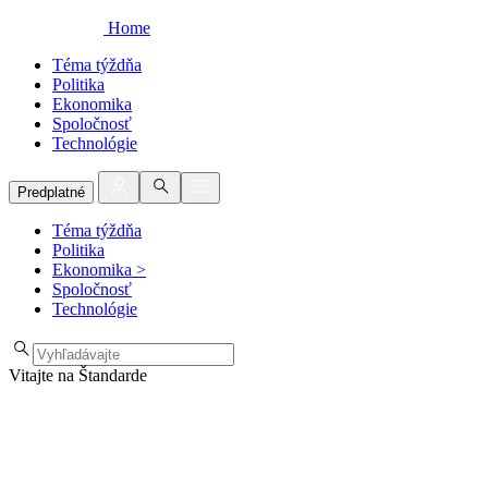
Home
Téma týždňa
Politika
Ekonomika
Spoločnosť
Technológie
Predplatné
Téma týždňa
Politika
Ekonomika
>
Spoločnosť
Technológie
Vitajte na Štandarde