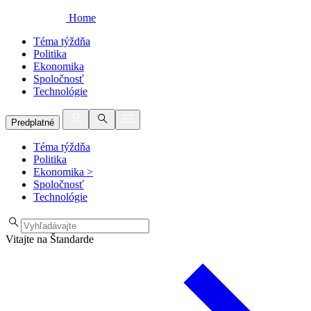
Home
Téma týždňa
Politika
Ekonomika
Spoločnosť
Technológie
Predplatné
Téma týždňa
Politika
Ekonomika
>
Spoločnosť
Technológie
Vitajte na Štandarde