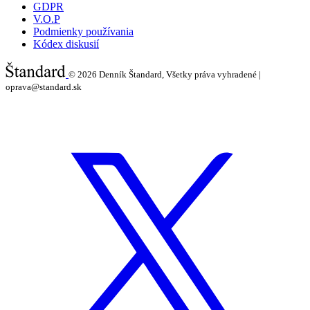
GDPR
V.O.P
Podmienky používania
Kódex diskusií
© 2026
Denník Štandard, Všetky práva vyhradené |
oprava@standard.sk