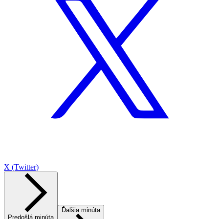
X (Twitter)
Ďalšia minúta
Predošlá minúta