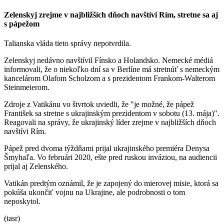
Zelenskyj zrejme v najbližších dňoch navštívi Rím, stretne sa aj
s pápežom
Talianska vláda tieto správy nepotvrdila.
Zelenskyj nedávno navštívil Fínsko a Holandsko. Nemecké médiá
informovali, že o niekoľko dní sa v Berlíne má stretnúť s nemeckým
kancelárom Olafom Scholzom a s prezidentom Frankom-Walterom
Steinmeierom.
Zdroje z Vatikánu vo štvrtok uviedli, že "je možné, že pápež
František sa stretne s ukrajinským prezidentom v sobotu (13. mája)".
Reagovali na správy, že ukrajinský líder zrejme v najbližších dňoch
navštívi Rím.
Pápež pred dvoma týždňami prijal ukrajinského premiéra Denysa
Šmyhaľa. Vo februári 2020, ešte pred ruskou inváziou, na audiencii
prijal aj Zelenského.
Vatikán predtým oznámil, že je zapojený do mierovej misie, ktorá sa
pokúša ukončiť vojnu na Ukrajine, ale podrobnosti o tom
neposkytol.
(tasr)